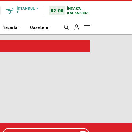
İMSAK'A
İSTANBUL
02:00
KALAN SÜRE
°
Yazarlar
Gazeteler