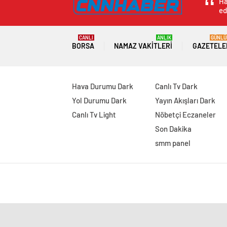
Ha
ed
CANLI
ANLIK
GÜNLÜ
BORSA
NAMAZ VAKITLERI
GAZETELE
Hava Durumu Dark
Canlı Tv Dark
Yol Durumu Dark
Yayın Akışları Dark
Canlı Tv Light
Nöbetçi Eczaneler
Son Dakika
smm panel