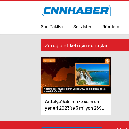
Son Dakika
Servisler
Gündem
Zoroğlu etiketi için sonuçlar
Antalya’daki müze ve ören
yerleri 2023’te 3 milyon 269
bin ziyaretçi ağırladı