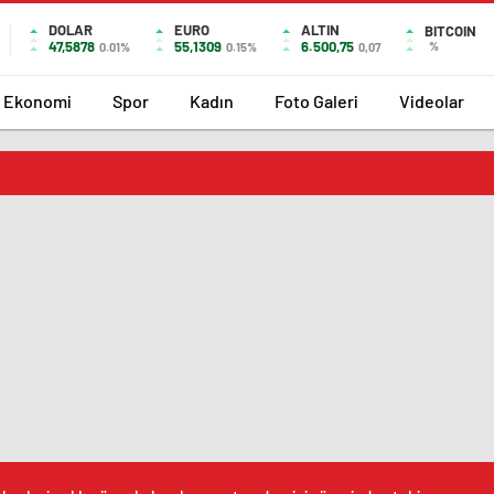
DOLAR
EURO
ALTIN
BITCOIN
47,5878
55,1309
6.500,75
%
0.01%
0.15%
0,07
Ekonomi
Spor
Kadın
Foto Galeri
Videolar