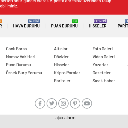
berleri anlık güncel olarak e-posta adresiniz üzerinden takip
ebilirsiniz.
K
TAHMİNİ
LİG
EKONOMİ
E
R
HAVA DURUMU
PUAN DURUMU
HISSELER
PARI
Canlı Borsa
Altınlar
Foto Galeri
Namaz Vakitleri
Dövizler
Video Galeri
Puan Durumu
Hisseler
Yazarlar
Örnek Burç Yorumu
Kripto Paralar
Gazeteler
Pariteler
Sıcak Haber
ajax alarm