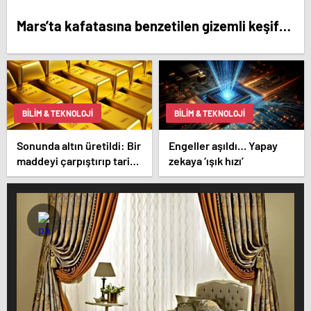
Mars’ta kafatasına benzetilen gizemli keşif…
BILIM & TEKNOLOJI
BILIM & TEKNOLOJI
Sonunda altın üretildi: Bir
Engeller aşıldı… Yapay
maddeyi çarpıştırıp tarihi
zekaya ‘ışık hızı’
değiştirdiler