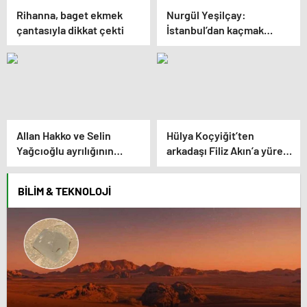
Rihanna, baget ekmek
Nurgül Yeşilçay:
çantasıyla dikkat çekti
İstanbul’dan kaçmak
yanlış mı?
Allan Hakko ve Selin
Hülya Koçyiğit’ten
Yağcıoğlu ayrılığının
arkadaşı Filiz Akın’a yürek
perde arkası belli oldu!
dağlayan veda: “Kan
Sosyal medyadan açıkladı
damlıyor sanki
BILIM & TEKNOLOJI
kalbimden…”