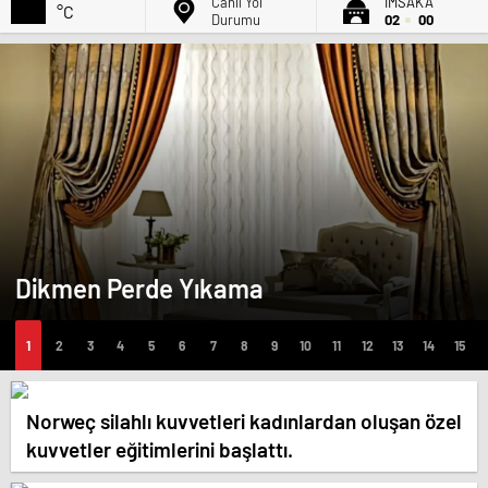
Canlı Yol
İMSAK'A
°C
Durumu
02
00
Dikmen Perde Yıkama
Norweç silahlı kuvvetleri kadınlardan oluşan özel
kuvvetler eğitimlerini başlattı.