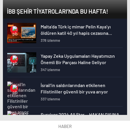
İBB ŞEHİR TİYATROLARI’NDA BU HAFTA!
Malta’da Türk iç mimar Pelin Kaya’yı
öldüren katil 40 yıl hapis cezasına
çarptırıldı
378 izlenme
Yapay Zeka Uygulamaları Hayatımızın
Önemli Bir Parçası Haline Geliyor
347 izlenme
İsrail’in saldırılarından etkilenen
Filistinliler güvenli bir yuva arıyor
337 izlenme
Survivor 2024 All Star… HAKAN OYUNA
ÇIKMADI, İKİNCİ ELEME ADAYI KİM
HABER
OLDU?
386 izlenme