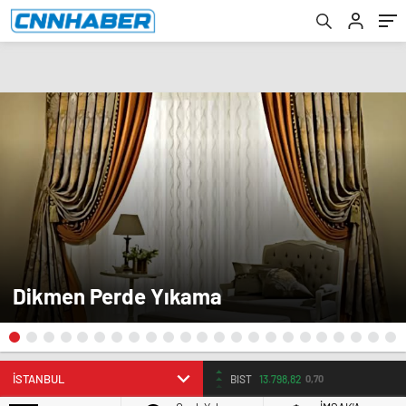
Dikmen Perde Yıkama
BIST
13.798,82
0,70