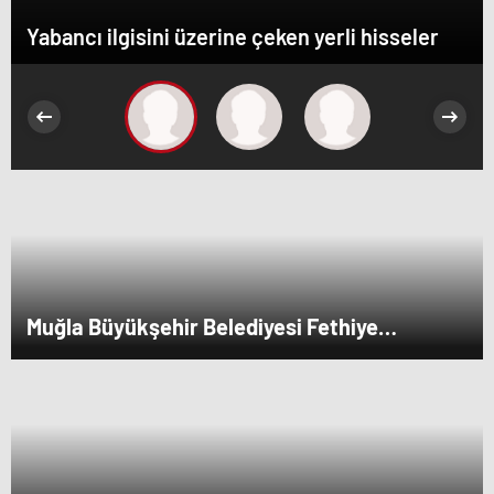
Yabancı ilgisini üzerine çeken yerli hisseler
Muğla Büyükşehir Belediyesi Fethiye
Karaçulha Toptancı Hali’nde Ürün Pazarlama
Alanı ve Üretim Tesisi Açtı