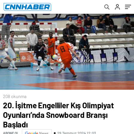
208 okunma
20. İşitme Engelliler Kış Olimpiyat
Oyunları’nda Snowboard Branşı
Başladı
29 Temmuz 2024 12:03
ABONE OL
News