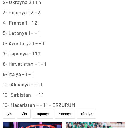
2- Ukrayna 2 1 1 4
3- Polonya 1 2 – 3
4- Fransa 1 – 1 2
5- Letonya 1 – – 1
5- Avusturya 1 – – 1
7- Japonya – 1 1 2
8- Hırvatistan – 1 – 1
8- İtalya – 1 – 1
10 -Almanya – – 1 1
10- Sırbistan – – 1 1
10- Macaristan – – 1 1 – ERZURUM
Çin
Gün
Japonya
Madalya
Türkiye