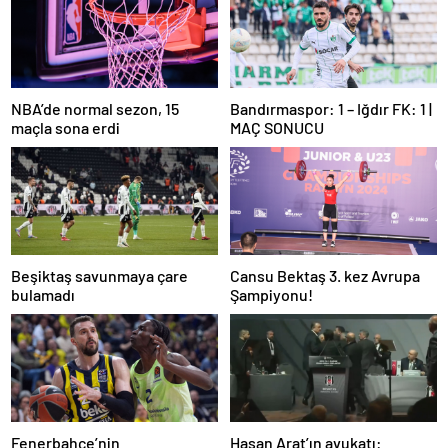
NBA’de normal sezon, 15
Bandırmaspor: 1 – Iğdır FK: 1 |
maçla sona erdi
MAÇ SONUCU
Beşiktaş savunmaya çare
Cansu Bektaş 3. kez Avrupa
bulamadı
Şampiyonu!
Fenerbahçe’nin
Hasan Arat’ın avukatı: