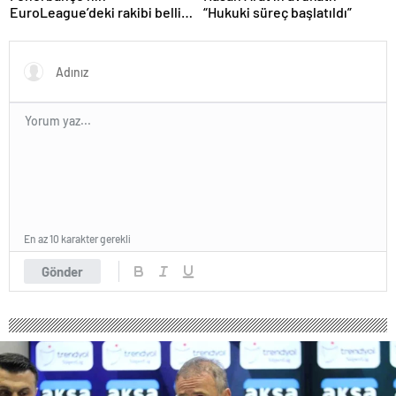
EuroLeague’deki rakibi belli
“Hukuki süreç başlatıldı”
oluyor!
En az 10 karakter gerekli
Gönder