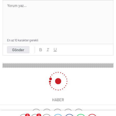
En az 10 karakter gerekli
Gönder
HABER
0
0