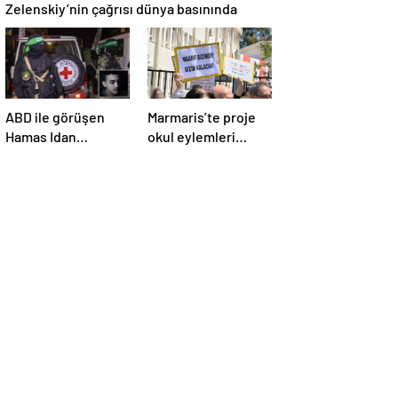
Zelenskiy’nin çağrısı dünya basınında
ABD ile görüşen
Marmaris’te proje
Hamas Idan
okul eylemleri
Alexander’ı serbest
sürüyor
bırakacak!
Türkiye’ye
teşekkür…