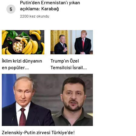
Putin’den Ermenistan’ı yıkan
açıklama: Karabağ
5
Azerbaycan’ın ayrılmaz bir
2200 kez okundu
parçasıdır!
İklim krizi dünyanın
Trump’ın Özel
en popüler
Temsilcisi İsrail
meyvesini tehdit
hükümetini
ediyor: Yok olma
eleştirdi!
tehlikesi ile karşı
‘Gazze’deki savaşı
karşıya
uzatıyorlar’
Zelenskiy-Putin zirvesi Türkiye’de!