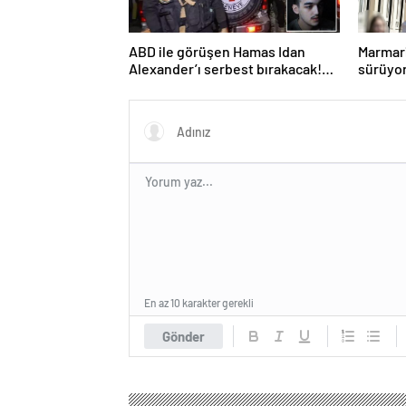
ABD ile görüşen Hamas Idan
Marmari
Alexander’ı serbest bırakacak!
sürüyo
Türkiye’ye teşekkür…
En az 10 karakter gerekli
Gönder