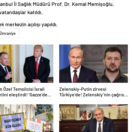
tanbul İl Sağlık Müdürü Prof. Dr. Kemal Memişoğlu,
 vatandaşlar katıldı.
 merkezin açılışı yapıldı.
Ümraniye
 Özel Temsilcisi İsrail
Zelenskiy-Putin zirvesi
ini eleştirdi! ‘Gazze’deki
Türkiye’de! Zelenskiy’nin çağrısı
uzatıyorlar’
dünya basınında