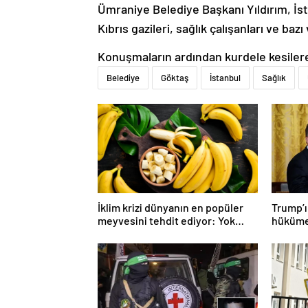
Ümraniye Belediye Başkanı Yıldırım, İs
Kıbrıs gazileri, sağlık çalışanları ve bazı
Konuşmaların ardından kurdele kesilerek
Belediye
Göktaş
İstanbul
Sağlık
İklim krizi dünyanın en popüler
Trump’ın
meyvesini tehdit ediyor: Yok
hükümet
olma tehlikesi ile karşı karşıya
savaşı 