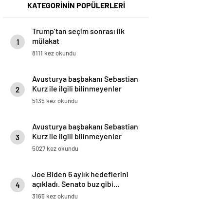
KATEGORİNİN POPÜLERLERİ
Trump’tan seçim sonrası ilk
mülakat
1
8111 kez okundu
Avusturya başbakanı Sebastian
Kurz ile ilgili bilinmeyenler
2
5135 kez okundu
Avusturya başbakanı Sebastian
Kurz ile ilgili bilinmeyenler
3
5027 kez okundu
Joe Biden 6 aylık hedeflerini
açıkladı. Senato buz gibi…
4
3165 kez okundu