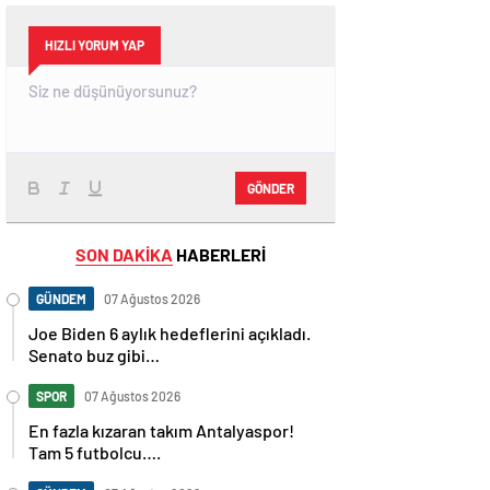
HIZLI YORUM YAP
GÖNDER
SON DAKİKA
HABERLERİ
GÜNDEM
07 Ağustos 2026
Joe Biden 6 aylık hedeflerini açıkladı.
Senato buz gibi…
SPOR
07 Ağustos 2026
En fazla kızaran takım Antalyaspor!
Tam 5 futbolcu….