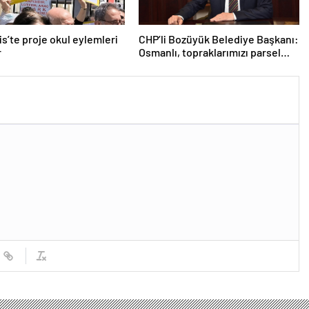
s’te proje okul eylemleri
CHP’li Bozüyük Belediye Başkanı:
r
Osmanlı, topraklarımızı parsel
parsel sattı