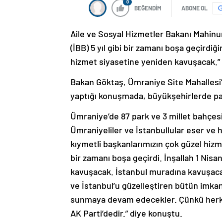
0
BEĞENDİM
ABONE OL
Aile ve Sosyal Hizmetler Bakanı Mahinu
(İBB) 5 yıl gibi bir zamanı boşa geçirdiği
hizmet siyasetine yeniden kavuşacak.” 
Bakan Göktaş, Ümraniye Site Mahallesi’
yaptığı konuşmada, büyükşehirlerde par
Ümraniye’de 87 park ve 3 millet bahçesi
Ümraniyeliler ve İstanbullular eser ve
kıymetli başkanlarımızın çok güzel hizme
bir zamanı boşa geçirdi. İnşallah 1 Nisa
kavuşacak. İstanbul muradına kavuşac
ve İstanbul’u güzelleştiren bütün imkanl
sunmaya devam edecekler. Çünkü herkes 
AK Parti’dedir.” diye konuştu.