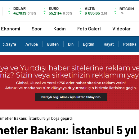
DOLAR
EURO
ALTIN
BITCOIN
47,7039
55,2114
6.655,65
%
0.15%
0.33%
2,51
Ekonomi
Spor
Kadın
Foto Galeri
Videolar
3.Sayfa
Avrupa
Bülten
Din
Eğitim
Hayat
Politika
zmetler Bakanı: İstanbul 5 yıl boşa geçirdi
etler Bakanı: İstanbul 5 yıl