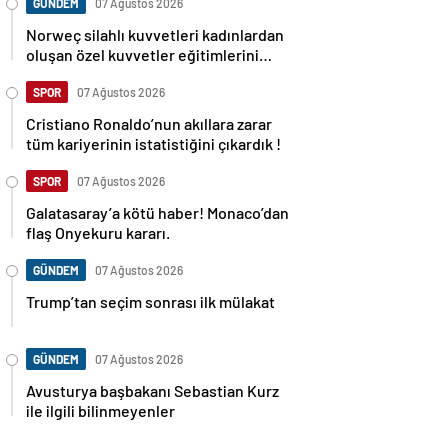
GÜNDEM
07 Ağustos 2026
Norweç silahlı kuvvetleri kadınlardan
oluşan özel kuvvetler eğitimlerini
başlattı.
SPOR
07 Ağustos 2026
Cristiano Ronaldo’nun akıllara zarar
tüm kariyerinin istatistiğini çıkardık !
SPOR
07 Ağustos 2026
Galatasaray’a kötü haber! Monaco’dan
flaş Onyekuru kararı.
GÜNDEM
07 Ağustos 2026
Trump’tan seçim sonrası ilk mülakat
GÜNDEM
07 Ağustos 2026
Avusturya başbakanı Sebastian Kurz
ile ilgili bilinmeyenler