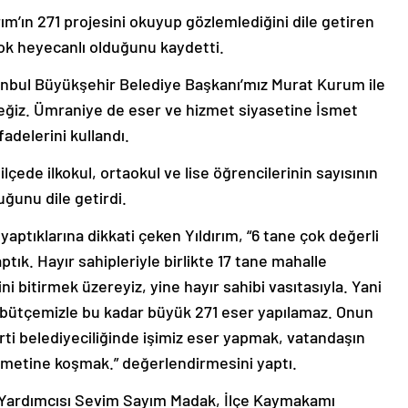
m’ın 271 projesini okuyup gözlemlediğini dile getiren
 çok heyecanlı olduğunu kaydetti.
tanbul Büyükşehir Belediye Başkanı’mız Murat Kurum ile
receğiz. Ümraniye de eser ve hizmet siyasetine İsmet
adelerini kullandı.
lçede ilkokul, ortaokul ve lise öğrencilerinin sayısının
uğunu dile getirdi.
aptıklarına dikkati çeken Yıldırım, “6 tane çok değerli
aptık. Hayır sahipleriyle birlikte 17 tane mahalle
ni bitirmek üzereyiz, yine hayır sahibi vasıtasıyla. Yani
 bütçemizle bu kadar büyük 271 eser yapılamaz. Onun
Parti belediyeciliğinde işimiz eser yapmak, vatandaşın
zmetine koşmak.” değerlendirmesini yaptı.
n Yardımcısı Sevim Sayım Madak, İlçe Kaymakamı