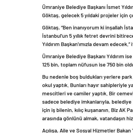
Ümraniye Belediye Başkanı İsmet Yıldırı
Göktaş, gelecek 5 yıldaki projeler için
Göktaş, “Ben inanıyorum ki inşallah İs
İstanbul’un 5 yıllık fetret devrini biti
Yıldırım Başkan’ımızla devam edecek.” if
Ümraniye Belediye Başkanı Yıldırım ise i
125 bin, toplam nüfusun ise 750 bin old
Bu nedenle boş buldukları yerlere park y
okul yaptık. Bunları hayır sahipleriyle y
mescitleri ve camiler yaptık. Bir cemevi
sadece belediye imkanlarıyla, belediye
için iş bilenin, kılıç kuşananın. Biz AK 
arasında gönlünü almak, vatandaşın hi
Açılışa, Aile ve Sosyal Hizmetler Baka