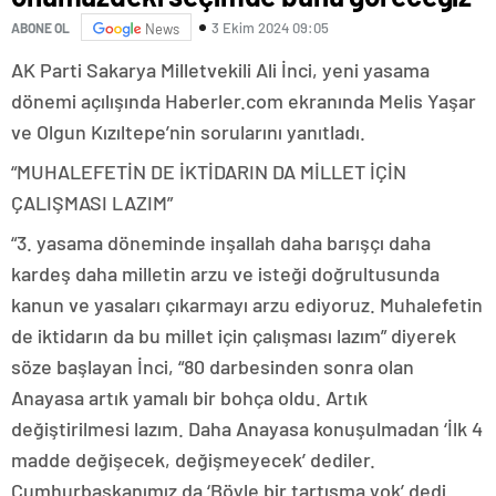
3 Ekim 2024 09:05
ABONE OL
News
AK Parti Sakarya Milletvekili Ali İnci, yeni yasama
dönemi açılışında Haberler.com ekranında Melis Yaşar
ve Olgun Kızıltepe’nin sorularını yanıtladı.
“MUHALEFETİN DE İKTİDARIN DA MİLLET İÇİN
ÇALIŞMASI LAZIM”
“3. yasama döneminde inşallah daha barışçı daha
kardeş daha milletin arzu ve isteği doğrultusunda
kanun ve yasaları çıkarmayı arzu ediyoruz. Muhalefetin
de iktidarın da bu millet için çalışması lazım” diyerek
söze başlayan İnci, “80 darbesinden sonra olan
Anayasa artık yamalı bir bohça oldu. Artık
değiştirilmesi lazım. Daha Anayasa konuşulmadan ‘İlk 4
madde değişecek, değişmeyecek’ dediler.
Cumhurbaşkanımız da ‘Böyle bir tartışma yok’ dedi.