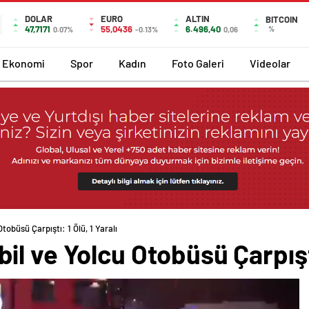
DOLAR
EURO
ALTIN
BITCOIN
47,7171
55,0436
6.496,40
%
0.07%
-0.13%
0,06
Ekonomi
Spor
Kadın
Foto Galeri
Videolar
obüsü Çarpıştı: 1 Ölü, 1 Yaralı
l ve Yolcu Otobüsü Çarpıştı: