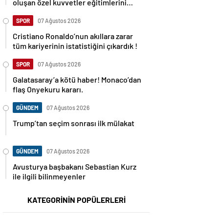
oluşan özel kuvvetler eğitimlerini
başlattı.
SPOR
07 Ağustos 2026
Cristiano Ronaldo’nun akıllara zarar
tüm kariyerinin istatistiğini çıkardık !
SPOR
07 Ağustos 2026
Galatasaray’a kötü haber! Monaco’dan
flaş Onyekuru kararı.
GÜNDEM
07 Ağustos 2026
Trump’tan seçim sonrası ilk mülakat
GÜNDEM
07 Ağustos 2026
Avusturya başbakanı Sebastian Kurz
ile ilgili bilinmeyenler
KATEGORİNİN POPÜLERLERİ