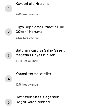
Kayseri oto kiralama
1
2415 kez okundu
Eşya Depolama Hizmetleri ile
Güvenli Koruma
2
2226 kez okundu
Batuhan Kuru ve Şafak Sezer:
Magazin Dünyasının Yeni
3
“Dynamic Duo”su!
1580 kez okundu
Yoncalı termal oteller
4
1278 kez okundu
Hazır Web Sitesi Seçerken
Doğru Karar Rehberi
5