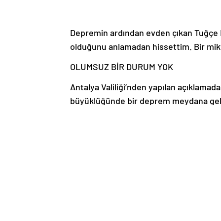
Depremin ardından evden çıkan Tuğçe Kı
olduğunu anlamadan hissettim. Bir mikt
OLUMSUZ BİR DURUM YOK
Antalya Valiliği’nden yapılan açıklamada
büyüklüğünde bir deprem meydana gelmi
yoktur. Saha taramalarımız devam etmek
Akın BİRİCİK/ ANTALAY,
Haber Kaynak : SONDAKIKA.COM
“Yayınlanan tüm haber ve diğer içerikler i
üzerinden iletiniz. En kısa süre içerisin
Antalya
Deprem
Dünya
Gazipaşa