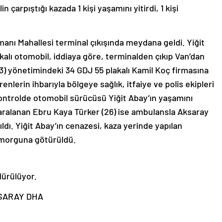
çarpıştığı kazada 1 kişi yaşamını yitirdi, 1 kişi
manı Mahallesi terminal çıkışında meydana geldi. Yiğit
alı otomobil, iddiaya göre, terminalden çıkıp Van’dan
3) yönetimindeki 34 GDJ 55 plakalı Kamil Koç firmasına
enlerin ihbarıyla bölgeye sağlık, itfaiye ve polis ekipleri
 kontrolde otomobil sürücüsü Yiğit Abay’ın yaşamını
yaralanan Ebru Kaya Türker (26) ise ambulansla Aksaray
ldı. Yiğit Abay’ın cenazesi, kaza yerinde yapılan
 morguna götürüldü.
dürülüyor.
KSARAY DHA