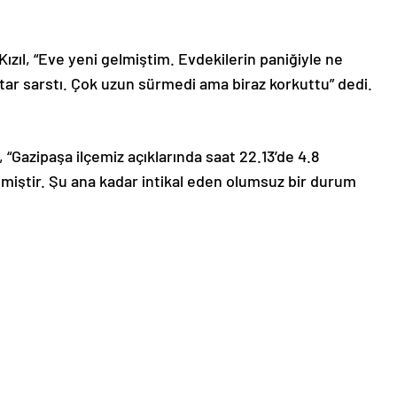
zıl, “Eve yeni gelmiştim. Evdekilerin paniğiyle ne
ar sarstı. Çok uzun sürmedi ama biraz korkuttu” dedi.
, “Gazipaşa ilçemiz açıklarında saat 22.13’de 4.8
ştir. Şu ana kadar intikal eden olumsuz bir durum
tedir” denildi.
le ilgili olarak yasal bildirimlerinizi bize iletişim sayfası
de bildirimlerinize geri dönüş sağlanılacaktır.”
güncel
Güvenlik
Sağlık
son dakika
Yerel Haberler