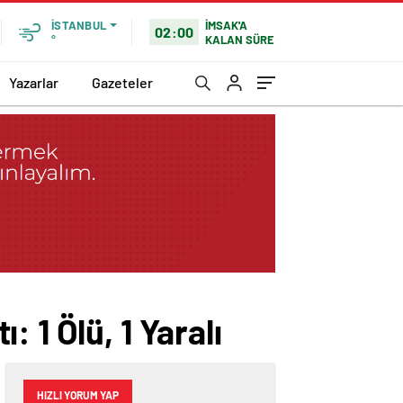
İMSAK'A
İSTANBUL
02:00
KALAN SÜRE
°
Yazarlar
Gazeteler
 1 Ölü, 1 Yaralı
HIZLI YORUM YAP