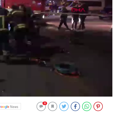
0
News