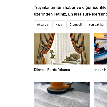
“Yayınlanan tüm haber ve diğer içerikler i
üzerinden iletiniz. En kısa süre içerisin
Aksaray
Kaza
Otomobil
son dakika
Dikmen Perde Yıkama
İncek H