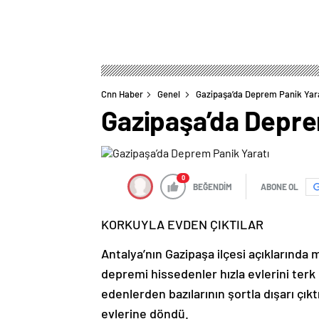
Cnn Haber
Genel
Gazipaşa’da Deprem Panik Yar
Gazipaşa’da Depre
0
BEĞENDİM
ABONE OL
KORKUYLA EVDEN ÇIKTILAR
Antalya’nın Gazipaşa ilçesi açıklarınd
depremi hissedenler hızla evlerini terk
edenlerden bazılarının şortla dışarı çık
evlerine döndü.