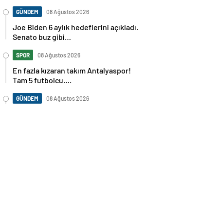
GÜNDEM
08 Ağustos 2026
Joe Biden 6 aylık hedeflerini açıkladı.
Senato buz gibi…
SPOR
08 Ağustos 2026
En fazla kızaran takım Antalyaspor!
Tam 5 futbolcu….
GÜNDEM
08 Ağustos 2026
Norweç silahlı kuvvetleri kadınlardan
oluşan özel kuvvetler eğitimlerini
başlattı.
SPOR
08 Ağustos 2026
Cristiano Ronaldo’nun akıllara zarar
tüm kariyerinin istatistiğini çıkardık !
SPOR
08 Ağustos 2026
Galatasaray’a kötü haber! Monaco’dan
flaş Onyekuru kararı.