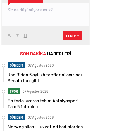
GÖNDER
SON DAKİKA
HABERLERİ
GÜNDEM
07 Ağustos 2026
Joe Biden 6 aylık hedeflerini açıkladı.
Senato buz gibi…
SPOR
07 Ağustos 2026
En fazla kızaran takım Antalyaspor!
Tam 5 futbolcu….
GÜNDEM
07 Ağustos 2026
Norweç silahlı kuvvetleri kadınlardan