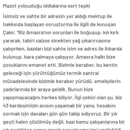
Mazot yolsuzluğu iddialarına sert tepki
İsimsiz ve sahte bir adresin yer aldığı mektup ile
hakkında başlayan soruşturma ile ilgili de konuşan
Çakır, “Biz Amasra’nın sorunları ile boğuşup, kılı kırk
yararak, tabiri caizse sinekten yağ çıkarırcasına
çalışırken, bazıları bizi sahte isim ve adres ile ihbarda
bulunup, kara çalmaya çalışıyor. Amasra halkı bize
çocuklarını emanet etti. Bizimle beraber, bu kentin
geleceği için yürüttüğümüz termik santral
mücadelesinde bizimle beraber yürüdü, emekçilerin
çadırlarında bir araya geldik. Bunun bize
yapışmayacağını herkes biliyor. İlgi çekici olan şu, biz
43 kardeşimizin acısını yaşamak bir yana, hesabını
sormak için davaları gün gün takip ediyoruz. Bir yılı
geçti halen çözülmüş değil, bazı kamu çalışanlarına bir
yılı geçtikten sonra ancak soruşturma izni verilebildi.