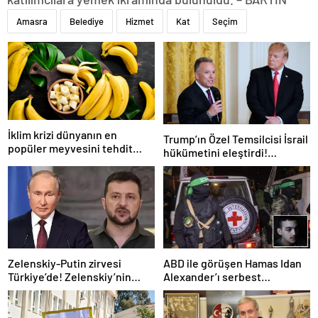
Amasra
Belediye
Hizmet
Kat
Seçim
İklim krizi dünyanın en
Trump’ın Özel Temsilcisi İsrail
popüler meyvesini tehdit
hükümetini eleştirdi!
ediyor: Yok olma tehlikesi ile
‘Gazze’deki savaşı uzatıyorlar’
karşı karşıya
Zelenskiy-Putin zirvesi
ABD ile görüşen Hamas Idan
Türkiye’de! Zelenskiy’nin
Alexander’ı serbest
çağrısı dünya basınında
bırakacak! Türkiye’ye
teşekkür…