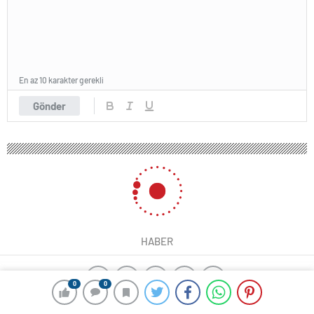
En az 10 karakter gerekli
Gönder
HABER
0
0
ajax alarm