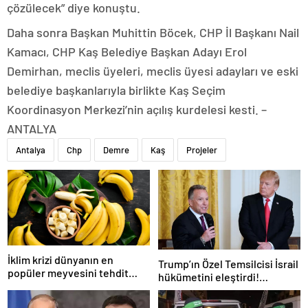
çözülecek” diye konuştu.
Daha sonra Başkan Muhittin Böcek, CHP İl Başkanı Nail
Kamacı, CHP Kaş Belediye Başkan Adayı Erol
Demirhan, meclis üyeleri, meclis üyesi adayları ve eski
belediye başkanlarıyla birlikte Kaş Seçim
Koordinasyon Merkezi’nin açılış kurdelesi kesti. –
ANTALYA
Antalya
Chp
Demre
Kaş
Projeler
İklim krizi dünyanın en
Trump’ın Özel Temsilcisi İsrail
popüler meyvesini tehdit
hükümetini eleştirdi!
ediyor: Yok olma tehlikesi ile
‘Gazze’deki savaşı uzatıyorlar’
karşı karşıya