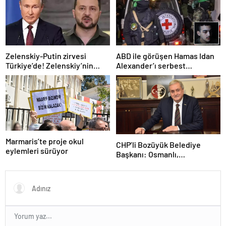
Zelenskiy-Putin zirvesi
ABD ile görüşen Hamas Idan
Türkiye’de! Zelenskiy’nin
Alexander’ı serbest
çağrısı dünya basınında
bırakacak! Türkiye’ye
teşekkür…
Marmaris’te proje okul
CHP’li Bozüyük Belediye
eylemleri sürüyor
Başkanı: Osmanlı,
topraklarımızı parsel parsel
sattı