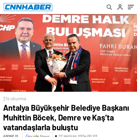
vatandaşlarla buluştu
214 okunma
Antalya Büyükşehir Belediye Başkanı
Muhittin Böcek, Demre ve Kaş’ta
vatandaşlarla buluştu
22 Haziran 2024 00:03
ABONE OL
News