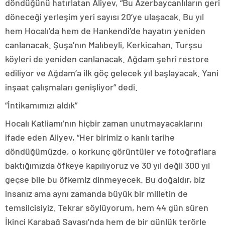
döndüğünü hatırlatan Aliyev, “Bu Azerbaycanlıların geri
döneceği yerleşim yeri sayısı 20’ye ulaşacak. Bu yıl
hem Hocalı’da hem de Hankendi’de hayatın yeniden
canlanacak. Şuşa’nın Malıbeyli, Kerkicahan, Turşsu
köyleri de yeniden canlanacak. Ağdam şehri restore
ediliyor ve Ağdam’a ilk göç gelecek yıl başlayacak. Yani
inşaat çalışmaları genişliyor” dedi.
“İntikamımızı aldık”
Hocalı Katliamı’nın hiçbir zaman unutmayacaklarını
ifade eden Aliyev, “Her birimiz o kanlı tarihe
döndüğümüzde, o korkunç görüntüler ve fotoğraflara
baktığımızda öfkeye kapılıyoruz ve 30 yıl değil 300 yıl
geçse bile bu öfkemiz dinmeyecek. Bu doğaldır, biz
insanız ama aynı zamanda büyük bir milletin de
temsilcisiyiz. Tekrar söylüyorum, hem 44 gün süren
İkinci Karabağ Savaşı’nda hem de bir günlük terörle