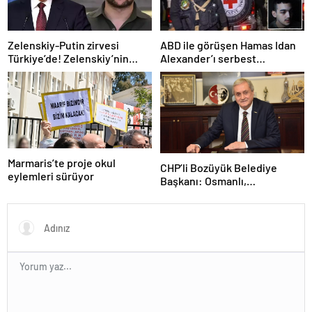
Zelenskiy-Putin zirvesi
ABD ile görüşen Hamas Idan
Türkiye’de! Zelenskiy’nin
Alexander’ı serbest
çağrısı dünya basınında
bırakacak! Türkiye’ye
teşekkür…
Marmaris’te proje okul
CHP’li Bozüyük Belediye
eylemleri sürüyor
Başkanı: Osmanlı,
topraklarımızı parsel parsel
sattı