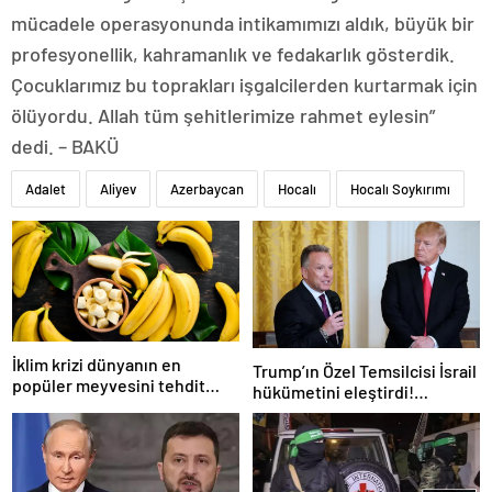
mücadele operasyonunda intikamımızı aldık, büyük bir
profesyonellik, kahramanlık ve fedakarlık gösterdik.
Çocuklarımız bu toprakları işgalcilerden kurtarmak için
ölüyordu. Allah tüm şehitlerimize rahmet eylesin”
dedi. – BAKÜ
Adalet
Aliyev
Azerbaycan
Hocalı
Hocalı Soykırımı
İklim krizi dünyanın en
Trump’ın Özel Temsilcisi İsrail
popüler meyvesini tehdit
hükümetini eleştirdi!
ediyor: Yok olma tehlikesi ile
‘Gazze’deki savaşı uzatıyorlar’
karşı karşıya