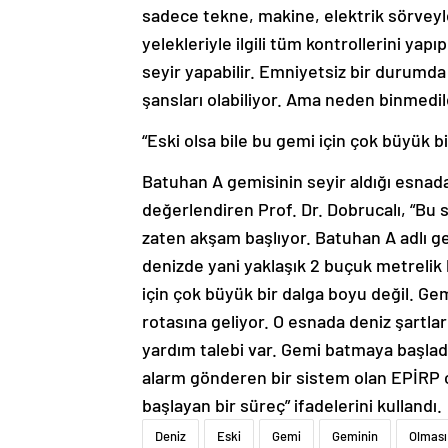
sadece tekne, makine, elektrik sörveyler
yelekleriyle ilgili tüm kontrollerini yap
seyir yapabilir. Emniyetsiz bir durumda
şansları olabiliyor. Ama neden binmedi
“Eski olsa bile bu gemi için çok büyük b
Batuhan A gemisinin seyir aldığı esnad
değerlendiren Prof. Dr. Dobrucalı, “Bu
zaten akşam başlıyor. Batuhan A adlı g
denizde yani yaklaşık 2 buçuk metrelik 
için çok büyük bir dalga boyu değil. G
rotasına geliyor. O esnada deniz şartla
yardım talebi var. Gemi batmaya başlad
alarm gönderen bir sistem olan EPİRP 
başlayan bir süreç” ifadelerini kullandı.
Deniz
Eski
Gemi
Geminin
Olması