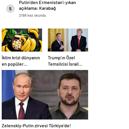
Putin’den Ermenistan’ı yıkan
açıklama: Karabağ
5
Azerbaycan’ın ayrılmaz bir
2198 kez okundu
parçasıdır!
İklim krizi dünyanın
Trump’ın Özel
en popüler
Temsilcisi İsrail
meyvesini tehdit
hükümetini
ediyor: Yok olma
eleştirdi!
tehlikesi ile karşı
‘Gazze’deki savaşı
karşıya
uzatıyorlar’
Zelenskiy-Putin zirvesi Türkiye’de!