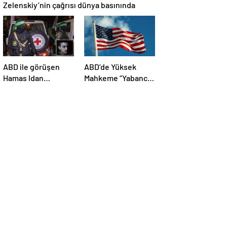
Zelenskiy’nin çağrısı dünya basınında
ABD ile görüşen
ABD’de Yüksek
Hamas Idan
Mahkeme “Yabancı
Alexander’ı serbest
Düşmanlar Yasası”
bırakacak!
kapsamında sınır
Türkiye’ye
dışı işlemlerinin
teşekkür…
önünü açtı