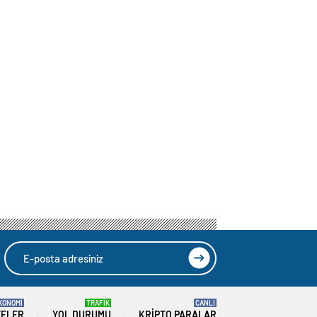
KONOMİ
TRAFİK
CANLI
TELER
YOL DURUMU
KRIPTO PARALAR