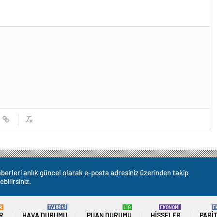
berleri anlık güncel olarak e-posta adresiniz üzerinden takip
ebilirsiniz.
K
TAHMİNİ
LİG
EKONOMİ
E
R
HAVA DURUMU
PUAN DURUMU
HISSELER
PARI