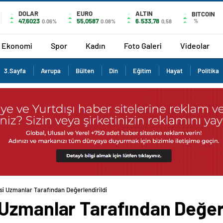
DOLAR
EURO
ALTIN
BITCOIN
47,6023
55,0587
6.533,78
%
0.06%
0.08%
0,58
Ekonomi
Spor
Kadın
Foto Galeri
Videolar
3.Sayfa
Avrupa
Bülten
Din
Eğitim
Hayat
Politika
i Uzmanlar Tarafından Değerlendirildi
Uzmanlar Tarafından Değerl