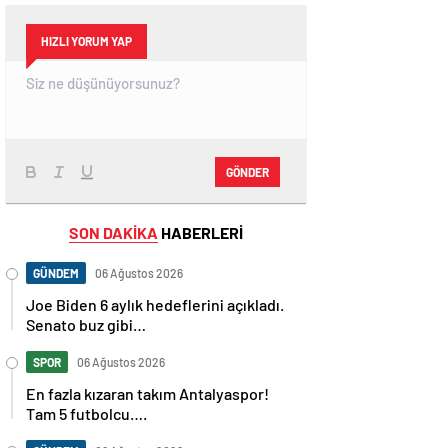
HIZLI YORUM YAP
GÖNDER
SON DAKİKA
HABERLERİ
GÜNDEM
06 Ağustos 2026
Joe Biden 6 aylık hedeflerini açıkladı.
Senato buz gibi…
SPOR
06 Ağustos 2026
En fazla kızaran takım Antalyaspor!
Tam 5 futbolcu….