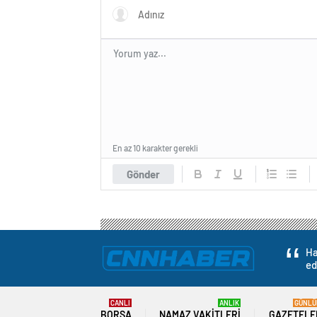
En az 10 karakter gerekli
Gönder
Ha
ed
CANLI
ANLIK
GÜNLÜ
BORSA
NAMAZ VAKITLERI
GAZETELE