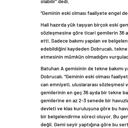
olabilir” dedi.
“Geminin eski olması faaliyete engel değ
Hali hazırda yük taşıyan birçok eski g
sözleşmesine göre ticari gemilerin 36 a
etti. Sadece bakımı yapılan ve belgelend
edebildiğini kaydeden Dobrucalı, tekne
etmesinin mümkün olmadığını vurgulad
Batuhan A gemisinin de tekne bakımı 
Dobrucalı, “Geminin eski olması faaliye
can emniyeti, uluslararası sözleşmesi 
gemilerinin en geç 36 ayda bir tekne bak
gemilerine en az 2-3 senede bir havuzl
devleti ve klas kuruluşuna göre bu havuz
bir belgelendirme süreci oluyor. Bu g
değil. Gemi seyir yaptığına göre bu sert