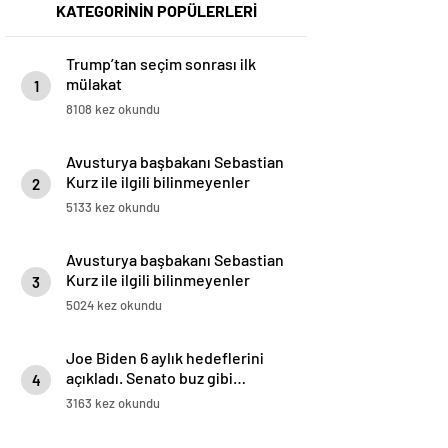
KATEGORİNİN POPÜLERLERİ
Trump’tan seçim sonrası ilk
mülakat
1
8108 kez okundu
Avusturya başbakanı Sebastian
Kurz ile ilgili bilinmeyenler
2
5133 kez okundu
Avusturya başbakanı Sebastian
Kurz ile ilgili bilinmeyenler
3
5024 kez okundu
Joe Biden 6 aylık hedeflerini
açıkladı. Senato buz gibi…
4
3163 kez okundu