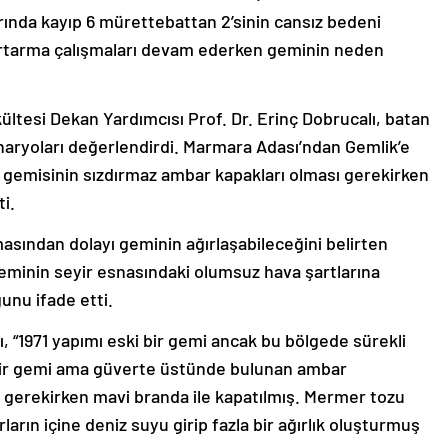
nda kayıp 6 mürettebattan 2’sinin cansız bedeni
rtarma çalışmaları devam ederken geminin neden
kültesi Dekan Yardımcısı Prof. Dr. Erinç Dobrucalı, batan
enaryoları değerlendirdi. Marmara Adası’ndan Gemlik’e
 gemisinin sızdırmaz ambar kapakları olması gerekirken
ti.
asından dolayı geminin ağırlaşabileceğini belirten
 geminin seyir esnasındaki olumsuz hava şartlarına
unu ifade etti.
ı, “1971 yapımı eski bir gemi ancak bu bölgede sürekli
i bir gemi ama güverte üstünde bulunan ambar
 gerekirken mavi branda ile kapatılmış. Mermer tozu
rın içine deniz suyu girip fazla bir ağırlık oluşturmuş