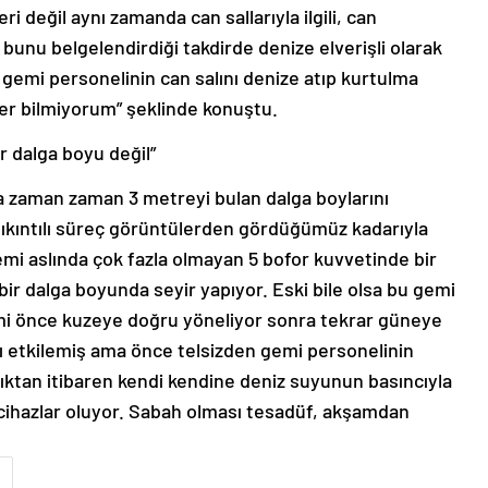
i değil aynı zamanda can sallarıyla ilgili, can
ıp bunu belgelendirdiği takdirde denize elverişli olarak
 gemi personelinin can salını denize atıp kurtulma
ler bilmiyorum” şeklinde konuştu.
ir dalga boyu değil”
a zaman zaman 3 metreyi bulan dalga boylarını
 sıkıntılı süreç görüntülerden gördüğümüz kadarıyla
emi aslında çok fazla olmayan 5 bofor kuvvetinde bir
bir dalga boyunda seyir yapıyor. Eski bile olsa bu gemi
emi önce kuzeye doğru yöneliyor sonra tekrar güneye
rı etkilemiş ama önce telsizden gemi personelinin
ıktan itibaren kendi kendine deniz suyunun basıncıyla
cihazlar oluyor. Sabah olması tesadüf, akşamdan