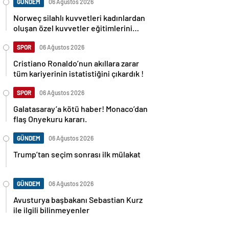
GÜNDEM
06 Ağustos 2026
Norweç silahlı kuvvetleri kadınlardan
oluşan özel kuvvetler eğitimlerini
başlattı.
SPOR
06 Ağustos 2026
Cristiano Ronaldo’nun akıllara zarar
tüm kariyerinin istatistiğini çıkardık !
SPOR
06 Ağustos 2026
Galatasaray’a kötü haber! Monaco’dan
flaş Onyekuru kararı.
GÜNDEM
06 Ağustos 2026
Trump’tan seçim sonrası ilk mülakat
GÜNDEM
06 Ağustos 2026
Avusturya başbakanı Sebastian Kurz
ile ilgili bilinmeyenler