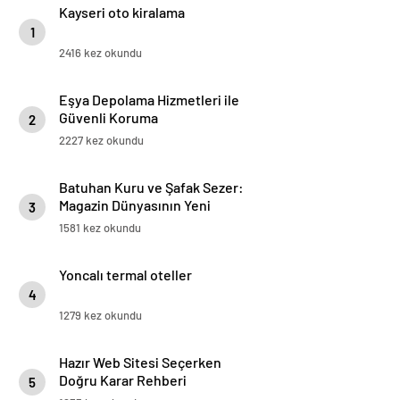
Kayseri oto kiralama
1
2416 kez okundu
Eşya Depolama Hizmetleri ile
Güvenli Koruma
2
2227 kez okundu
Batuhan Kuru ve Şafak Sezer:
Magazin Dünyasının Yeni
3
“Dynamic Duo”su!
1581 kez okundu
Yoncalı termal oteller
4
1279 kez okundu
Hazır Web Sitesi Seçerken
Doğru Karar Rehberi
5