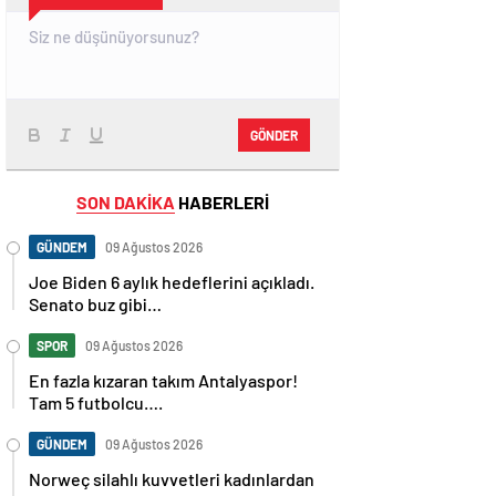
GÖNDER
SON DAKİKA
HABERLERİ
GÜNDEM
09 Ağustos 2026
Joe Biden 6 aylık hedeflerini açıkladı.
Senato buz gibi…
SPOR
09 Ağustos 2026
En fazla kızaran takım Antalyaspor!
Tam 5 futbolcu….
GÜNDEM
09 Ağustos 2026
Norweç silahlı kuvvetleri kadınlardan