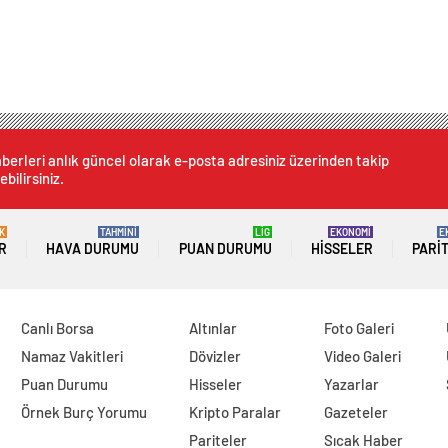
berleri anlık güncel olarak e-posta adresiniz üzerinden takip
ebilirsiniz.
K
TAHMİNİ
LİG
EKONOMİ
E
R
HAVA DURUMU
PUAN DURUMU
HISSELER
PARI
Canlı Borsa
Altınlar
Foto Galeri
Namaz Vakitleri
Dövizler
Video Galeri
Puan Durumu
Hisseler
Yazarlar
Örnek Burç Yorumu
Kripto Paralar
Gazeteler
Pariteler
Sıcak Haber