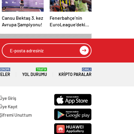
Cansu Bektaş 3. kez
Fenerbahçe’nin
Avrupa Şampiyonu!
EuroLeague’deki
rakibi belli oluyor!
KONOMİ
TRAFİK
CANLI
TELER
YOL DURUMU
KRIPTO PARALAR
Üye Giriş
Üye Kayıt
Şifremi Unuttum