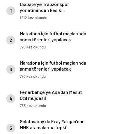
Diabate’ye Trabzonspor
yönetiminden kesik! .
1
1212 kez okundu
Maradona için futbol maçlarında
anma törenleri yapılacak
2
770 kez okundu
Maradona için futbol maçlarında
anma törenleri yapılacak
3
770 kez okundu
Fenerbahçe’ye Ada’dan Mesut
Özil müjdesi!
4
763 kez okundu
Galatasaray’da Eray Yazgan’dan
MHK atamalarına tepki!
5