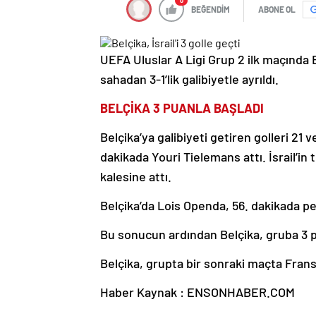
0
BEĞENDİM
ABONE OL
UEFA Uluslar A Ligi Grup 2 ilk maçında Be
sahadan 3-1’lik galibiyetle ayrıldı.
BELÇİKA 3 PUANLA BAŞLADI
Belçika’ya galibiyeti getiren golleri 21
dakikada Youri Tielemans attı. İsrail’i
kalesine attı.
Belçika’da Lois Openda, 56. dakikada p
Bu sonucun ardından Belçika, gruba 3 pu
Belçika, grupta bir sonraki maçta Fransa
Haber Kaynak : ENSONHABER.COM