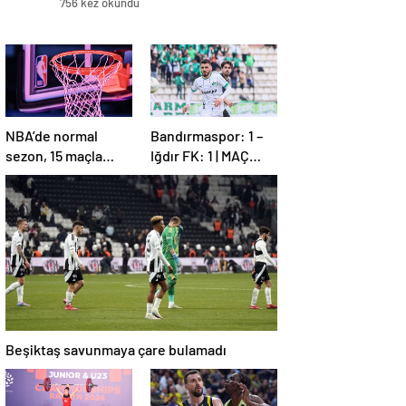
756 kez okundu
NBA’de normal
Bandırmaspor: 1 –
sezon, 15 maçla
Iğdır FK: 1 | MAÇ
sona erdi
SONUCU
Beşiktaş savunmaya çare bulamadı