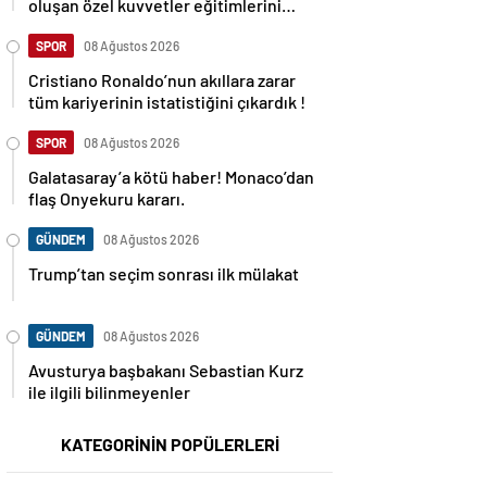
oluşan özel kuvvetler eğitimlerini
başlattı.
SPOR
08 Ağustos 2026
Cristiano Ronaldo’nun akıllara zarar
tüm kariyerinin istatistiğini çıkardık !
SPOR
08 Ağustos 2026
Galatasaray’a kötü haber! Monaco’dan
flaş Onyekuru kararı.
GÜNDEM
08 Ağustos 2026
Trump’tan seçim sonrası ilk mülakat
GÜNDEM
08 Ağustos 2026
Avusturya başbakanı Sebastian Kurz
ile ilgili bilinmeyenler
KATEGORİNİN POPÜLERLERİ