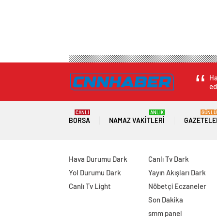
Ha
ed
CANLI
ANLIK
GÜNLÜ
BORSA
NAMAZ VAKITLERI
GAZETELE
Hava Durumu Dark
Canlı Tv Dark
Yol Durumu Dark
Yayın Akışları Dark
Canlı Tv Light
Nöbetçi Eczaneler
Son Dakika
smm panel