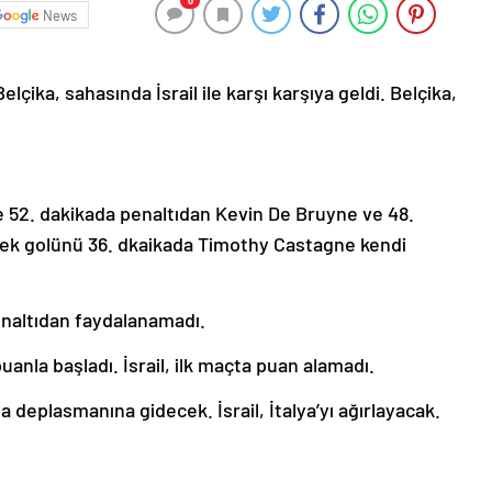
0
News
lçika, sahasında İsrail ile karşı karşıya geldi. Belçika,
 ve 52. dakikada penaltıdan Kevin De Bruyne ve 48.
n tek golünü 36. dkaikada Timothy Castagne kendi
enaltıdan faydalanamadı.
anla başladı. İsrail, ilk maçta puan alamadı.
 deplasmanına gidecek. İsrail, İtalya’yı ağırlayacak.