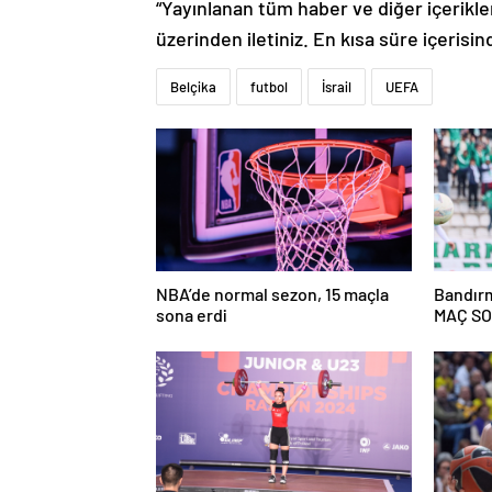
“Yayınlanan tüm haber ve diğer içerikler i
üzerinden iletiniz. En kısa süre içerisin
Belçika
futbol
İsrail
UEFA
NBA’de normal sezon, 15 maçla
Bandırma
sona erdi
MAÇ S