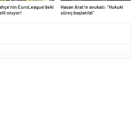
ahçe’nin EuroLeague’deki
Hasan Arat’ın avukatı: “Hukuki
elli oluyor!
süreç başlatıldı”