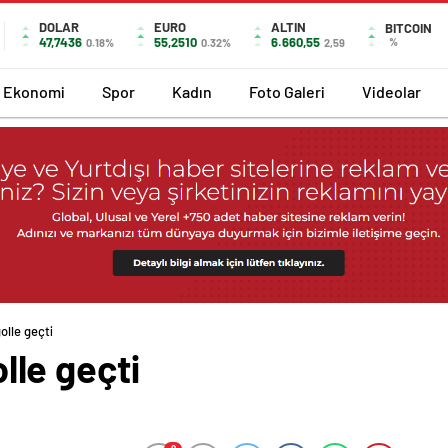
DOLAR
EURO
ALTIN
BITCOIN
47,7436
55,2510
6.660,55
%
0.18%
0.32%
2,59
Ekonomi
Spor
Kadın
Foto Galeri
Videolar
golle geçti
olle geçti