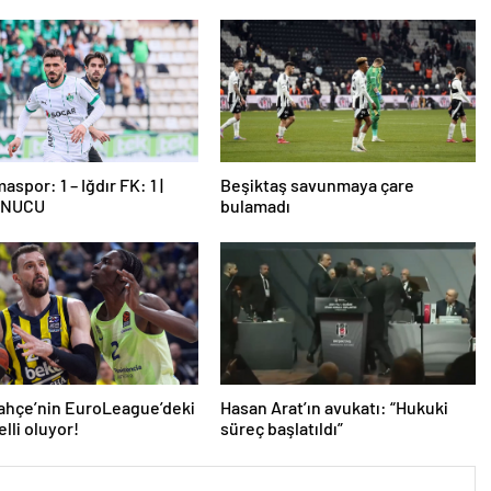
spor: 1 – Iğdır FK: 1 |
Beşiktaş savunmaya çare
ONUCU
bulamadı
ahçe’nin EuroLeague’deki
Hasan Arat’ın avukatı: “Hukuki
elli oluyor!
süreç başlatıldı”