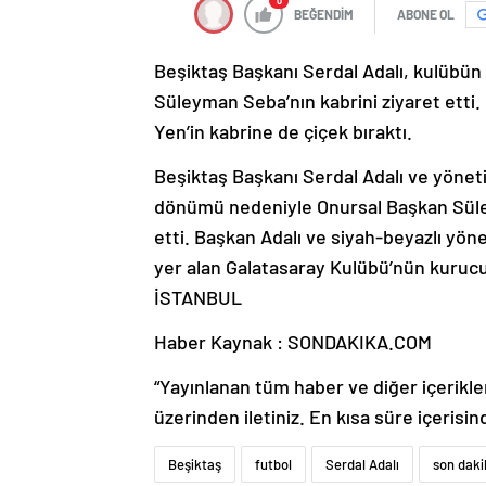
0
BEĞENDİM
ABONE OL
Beşiktaş Başkanı Serdal Adalı, kulübün
Süleyman Seba’nın kabrini ziyaret etti.
Yen’in kabrine de çiçek bıraktı.
Beşiktaş Başkanı Serdal Adalı ve yöneti
dönümü nedeniyle Onursal Başkan Süleym
etti. Başkan Adalı ve siyah-beyazlı yön
yer alan Galatasaray Kulübü’nün kurucus
İSTANBUL
Haber Kaynak : SONDAKIKA.COM
“Yayınlanan tüm haber ve diğer içerikler i
üzerinden iletiniz. En kısa süre içerisin
Beşiktaş
futbol
Serdal Adalı
son daki