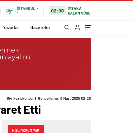
İMSAK'A
İSTANBUL
02:00
KALAN SÜRE
°
Yazarlar
Gazeteler
154 kez okundu
|
Güncelleme: 6 Mart 2025 02:26
aret Etti
HIZLI YORUM YAP