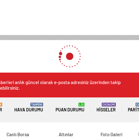
berleri anlık güncel olarak e-posta adresiniz üzerinden takip
ebilirsiniz.
K
TAHMİNİ
LİG
EKONOMİ
E
R
HAVA DURUMU
PUAN DURUMU
HISSELER
PARI
Canlı Borsa
Altınlar
Foto Galeri