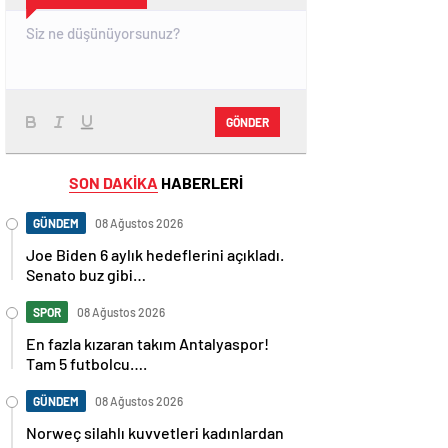
GÖNDER
SON DAKİKA
HABERLERİ
GÜNDEM
08 Ağustos 2026
Joe Biden 6 aylık hedeflerini açıkladı.
Senato buz gibi…
SPOR
08 Ağustos 2026
En fazla kızaran takım Antalyaspor!
Tam 5 futbolcu….
GÜNDEM
08 Ağustos 2026
Norweç silahlı kuvvetleri kadınlardan