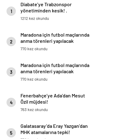
Diabate’ye Trabzonspor
yönetiminden kesik! .
1
1212 kez okundu
Maradona için futbol maçlarında
anma törenleri yapılacak
2
770 kez okundu
Maradona için futbol maçlarında
anma törenleri yapılacak
3
770 kez okundu
Fenerbahçe’ye Ada’dan Mesut
Özil müjdesi!
4
763 kez okundu
Galatasaray’da Eray Yazgan’dan
MHK atamalarına tepki!
5