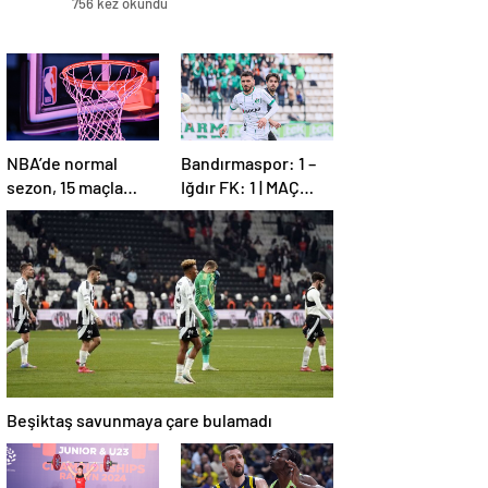
756 kez okundu
NBA’de normal
Bandırmaspor: 1 –
sezon, 15 maçla
Iğdır FK: 1 | MAÇ
sona erdi
SONUCU
Beşiktaş savunmaya çare bulamadı