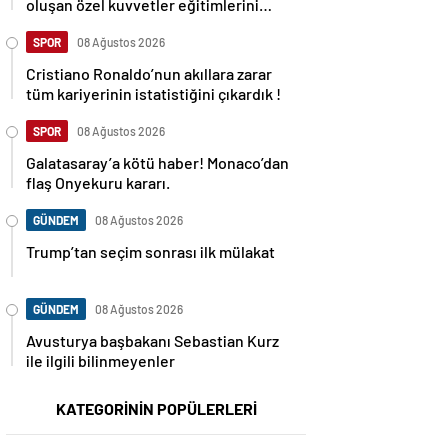
oluşan özel kuvvetler eğitimlerini
başlattı.
SPOR
08 Ağustos 2026
Cristiano Ronaldo’nun akıllara zarar
tüm kariyerinin istatistiğini çıkardık !
SPOR
08 Ağustos 2026
Galatasaray’a kötü haber! Monaco’dan
flaş Onyekuru kararı.
GÜNDEM
08 Ağustos 2026
Trump’tan seçim sonrası ilk mülakat
GÜNDEM
08 Ağustos 2026
Avusturya başbakanı Sebastian Kurz
ile ilgili bilinmeyenler
KATEGORİNİN POPÜLERLERİ