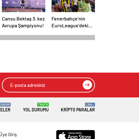
Cansu Bektaş 3. kez
Fenerbahçe’nin
Avrupa Şampiyonu!
EuroLeague’deki
rakibi belli oluyor!
KONOMİ
TRAFİK
CANLI
TELER
YOL DURUMU
KRIPTO PARALAR
Üye Giriş