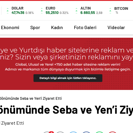
DOLAR
EURO
ALTIN
BITCOIN
47,7436
55,2510
6.660,55
%
0.18%
0.32%
2,59
Ekonomi
Spor
Kadın
Foto Galeri
Videolar
 Dönümünde Seba ve Yen’i Ziyaret Etti
Dönümünde Seba ve Yen’i Ziy