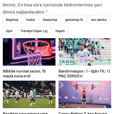
iletiniz. En kısa süre içerisinde bildirimlerinize geri
dönüş sağlanılacaktır.”
Beşiktaş
futbol
Gaziantep
gaziantep fk
son dakika
Spor
Trendyol Süper Lig
Yaşam
NBA’de normal sezon, 15
Bandırmaspor: 1 – Iğdır FK: 1 |
maçla sona erdi
MAÇ SONUCU
Beşiktaş savunmaya çare
Cansu Bektaş 3. kez Avrupa