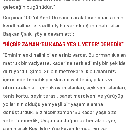
geleceğin bugünüdür.”
Gürpınar 100 Yıl Kent Ormanı olarak tasarlanan alanın
kendi haline terk edilmiş bir yer olduğunu hatırlatan
Başkan Çalık, şöyle devam etti:
“HİÇBİR ZAMAN ‘BU KADAR YEŞİL YETER’ DEMEDİK”
“Eminim eski halini bilenleriniz vardır. Bu ormanlık alan
metruk bir vaziyette, kaderine terk edilmiş bir şekilde
duruyordu. Şimdi 26 bin metrekarelik bu alanı biz;
içerisinde tematik parklar, sosyal tesis, piknik ve
oturma alanları, çocuk oyun alanları, açık spor alanları,
tenis kortu, seyir terası, sanat merdiveni ve yürüyüş
yollarının olduğu yemyeşil bir yaşam alanına
dönüştürdük. Biz hiçbir zaman ‘Bu kadar yeşil bize
yeter’ demedik. Uygun bulduğumuz her alanı, yeşil
alan olarak Beylikdüzü’ne kazandırmak için var