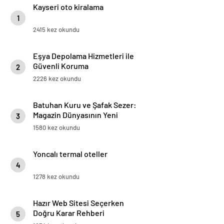
Kayseri oto kiralama
1
2415 kez okundu
Eşya Depolama Hizmetleri ile
Güvenli Koruma
2
2226 kez okundu
Batuhan Kuru ve Şafak Sezer:
Magazin Dünyasının Yeni
3
“Dynamic Duo”su!
1580 kez okundu
Yoncalı termal oteller
4
1278 kez okundu
Hazır Web Sitesi Seçerken
Doğru Karar Rehberi
5