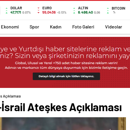
DOLAR
EURO
ALTIN
BITCOIN
47,7171
55,0436
6.496,40
%
0.07%
-0.13%
0,06
Ekonomi
Spor
Kadın
Foto Galeri
Videolar
es Açıklaması
İsrail Ateşkes Açıklaması