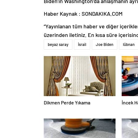
Biden’ın Washington’da anlaşmanın ayrın
Haber Kaynak : SONDAKIKA.COM
“Yayınlanan tüm haber ve diğer içerikler i
üzerinden iletiniz. En kısa süre içerisin
beyaz saray
İsrail
Joe Biden
lübnan
Dikmen Perde Yıkama
İncek H