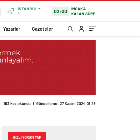
İMSAK'A
İSTANBUL
02:00
KALAN SÜRE
°
Yazarlar
Gazeteler
163 kez okundu
|
Güncelleme: 27 Kasım 2024 01:19
HIZLI YORUM YAP