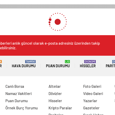
berleri anlık güncel olarak e-posta adresiniz üzerinden takip
ebilirsiniz.
K
TAHMİNİ
LİG
EKONOMİ
E
R
HAVA DURUMU
PUAN DURUMU
HISSELER
PARI
Canlı Borsa
Altınlar
Foto Galeri
Namaz Vakitleri
Dövizler
Video Galeri
Puan Durumu
Hisseler
Yazarlar
Örnek Burç Yorumu
Kripto Paralar
Gazeteler