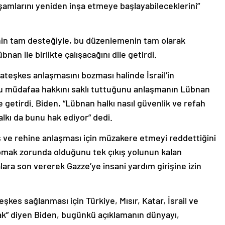
aşamlarını yeniden inşa etmeye başlayabileceklerini”
nin tam desteğiyle, bu düzenlemenin tam olarak
nan ile birlikte çalışacağını dile getirdi.
 ateşkes anlaşmasını bozması halinde İsrail’in
u müdafaa hakkını saklı tuttuğunu anlaşmanın Lübnan
le getirdi. Biden, “Lübnan halkı nasıl güvenlik ve refah
alkı da bunu hak ediyor” dedi.
kes ve rehine anlaşması için müzakere etmeyi reddettiğini
pmak zorunda olduğunu tek çıkış yolunun kalan
ara son vererek Gazze’ye insani yardım girişine izin
es sağlanması için Türkiye, Mısır, Katar, İsrail ve
cak” diyen Biden, bugünkü açıklamanın dünyayı,