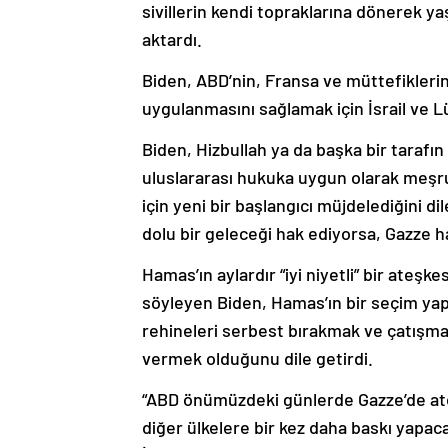
sivillerin kendi topraklarına dönerek y
aktardı.
Biden, ABD’nin, Fransa ve müttefikleri
uygulanmasını sağlamak için İsrail ve Lüb
Biden, Hizbullah ya da başka bir tarafın
uluslararası hukuka uygun olarak meşr
için yeni bir başlangıcı müjdelediğini di
dolu bir geleceği hak ediyorsa, Gazze h
Hamas’ın aylardır “iyi niyetli” bir ateş
söyleyen Biden, Hamas’ın bir seçim ya
rehineleri serbest bırakmak ve çatışmal
vermek olduğunu dile getirdi.
“ABD önümüzdeki günlerde Gazze’de ateşk
diğer ülkelere bir kez daha baskı yapa