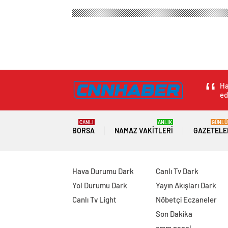
Ha
ed
CANLI
ANLIK
GÜNLÜ
BORSA
NAMAZ VAKITLERI
GAZETELE
Hava Durumu Dark
Canlı Tv Dark
Yol Durumu Dark
Yayın Akışları Dark
Canlı Tv Light
Nöbetçi Eczaneler
Son Dakika