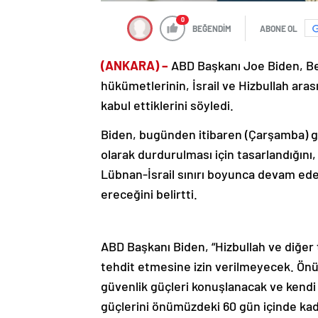
0
BEĞENDİM
ABONE OL
(ANKARA) –
ABD Başkanı Joe Biden, Be
hükümetlerinin, İsrail ve Hizbullah ara
kabul ettiklerini söyledi.
Biden, bugünden itibaren (Çarşamba) ge
olarak durdurulması için tasarlandığını, 
Lübnan-İsrail sınırı boyunca devam eden
ereceğini belirtti.
ABD Başkanı Biden, “Hizbullah ve diğer t
tehdit etmesine izin verilmeyecek. Ön
güvenlik güçleri konuşlanacak ve kendi bö
güçlerini önümüzdeki 60 gün içinde kade