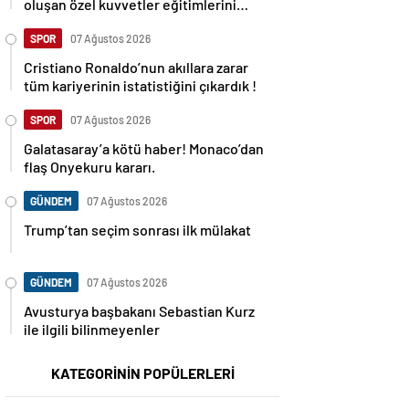
oluşan özel kuvvetler eğitimlerini
başlattı.
SPOR
07 Ağustos 2026
Cristiano Ronaldo’nun akıllara zarar
tüm kariyerinin istatistiğini çıkardık !
SPOR
07 Ağustos 2026
Galatasaray’a kötü haber! Monaco’dan
flaş Onyekuru kararı.
GÜNDEM
07 Ağustos 2026
Trump’tan seçim sonrası ilk mülakat
GÜNDEM
07 Ağustos 2026
Avusturya başbakanı Sebastian Kurz
ile ilgili bilinmeyenler
KATEGORİNİN POPÜLERLERİ