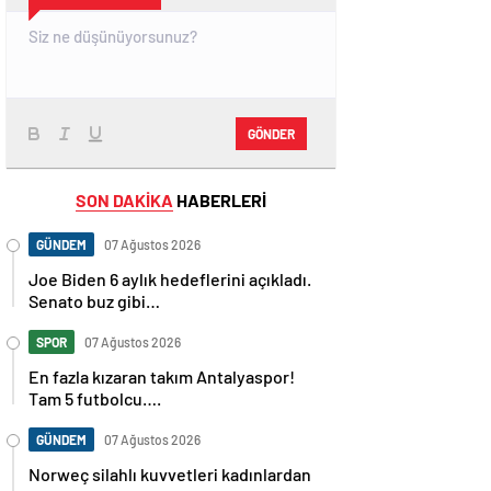
GÖNDER
SON DAKİKA
HABERLERİ
GÜNDEM
07 Ağustos 2026
Joe Biden 6 aylık hedeflerini açıkladı.
Senato buz gibi…
SPOR
07 Ağustos 2026
En fazla kızaran takım Antalyaspor!
Tam 5 futbolcu….
GÜNDEM
07 Ağustos 2026
Norweç silahlı kuvvetleri kadınlardan