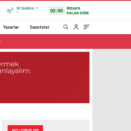
İMSAK'A
İSTANBUL
02:00
KALAN SÜRE
°
Yazarlar
Gazeteler
r
HIZLI YORUM YAP