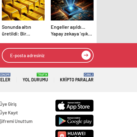
Sonunda altın
Engeller aşıldı…
üretildi: Bir
Yapay zekaya ‘ışık
maddeyi çarpıştırıp
hızı’
tarihi değiştirdiler
KONOMİ
TRAFİK
CANLI
TELER
YOL DURUMU
KRIPTO PARALAR
Üye Giriş
Üye Kayıt
Şifremi Unuttum