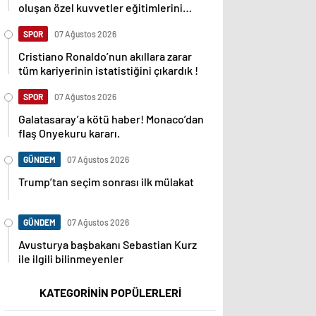
oluşan özel kuvvetler eğitimlerini
başlattı.
SPOR
07 Ağustos 2026
Cristiano Ronaldo’nun akıllara zarar
tüm kariyerinin istatistiğini çıkardık !
SPOR
07 Ağustos 2026
Galatasaray’a kötü haber! Monaco’dan
flaş Onyekuru kararı.
GÜNDEM
07 Ağustos 2026
Trump’tan seçim sonrası ilk mülakat
GÜNDEM
07 Ağustos 2026
Avusturya başbakanı Sebastian Kurz
ile ilgili bilinmeyenler
KATEGORİNİN POPÜLERLERİ