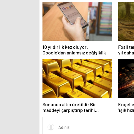
10 yıldır ilk kez oluyor:
Fosil ta
Google’dan anlamsız değişiklik
yıl dah
Sonunda altın üretildi: Bir
Engelle
maddeyi çarpıştırıp tarihi
‘ışık hızı
değiştirdiler