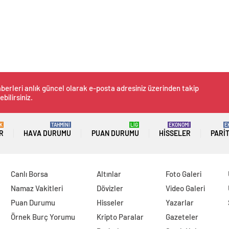
berleri anlık güncel olarak e-posta adresiniz üzerinden takip
ebilirsiniz.
K
TAHMİNİ
LİG
EKONOMİ
E
R
HAVA DURUMU
PUAN DURUMU
HISSELER
PARI
Canlı Borsa
Altınlar
Foto Galeri
Namaz Vakitleri
Dövizler
Video Galeri
Puan Durumu
Hisseler
Yazarlar
Örnek Burç Yorumu
Kripto Paralar
Gazeteler