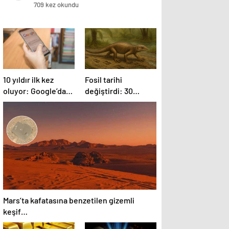
Tehdidi ve Lisans İptali
709 kez okundu
10 yıldır ilk kez
Fosil tarihi
oluyor: Google’dan
değiştirdi: 30
anlamsız değişiklik
milyon yıl daha
önce de
yaşıyorlarmış
Mars’ta kafatasına benzetilen gizemli
keşif…