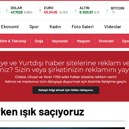
DOLAR
EURO
ALTIN
BITCOIN
47,7026
55,0405
6.503,81
%
0.06%
-0.13%
0,17
Ekonomi
Spor
Kadın
Foto Galeri
Videolar
Bilim & Teknoloji
Doğa
Hayvanlar
Magazin
Otomobil
Spo
rken ışık saçıyoruz