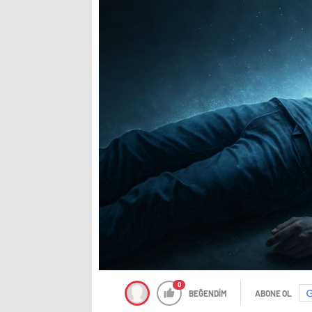
0
BEĞENDİM
ABONE OL