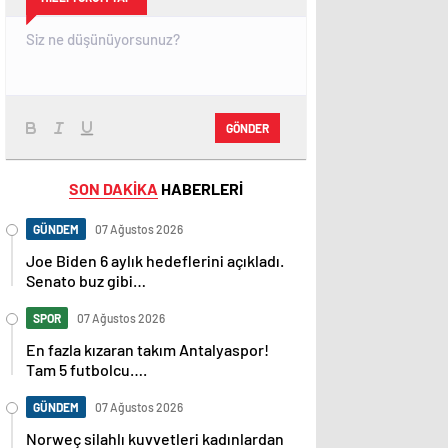
GÖNDER
SON DAKİKA
HABERLERİ
GÜNDEM
07 Ağustos 2026
Joe Biden 6 aylık hedeflerini açıkladı.
Senato buz gibi…
SPOR
07 Ağustos 2026
En fazla kızaran takım Antalyaspor!
Tam 5 futbolcu….
GÜNDEM
07 Ağustos 2026
Norweç silahlı kuvvetleri kadınlardan