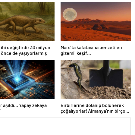
rihi değiştirdi: 30 milyon
Mars’ta kafatasına benzetilen
a önce de yaşıyorlarmış
gizemli keşif…
r aşıldı… Yapay zekaya
Birbirlerine dolanıp bölünerek
’
çoğalıyorlar! Almanya’nın birçok
yerinde görüldü, ihbar telefonları
susmuyor