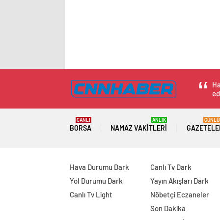
Ha
ed
CANLI
ANLIK
GÜNLÜ
BORSA
NAMAZ VAKITLERI
GAZETELE
Hava Durumu Dark
Canlı Tv Dark
Yol Durumu Dark
Yayın Akışları Dark
Canlı Tv Light
Nöbetçi Eczaneler
Son Dakika