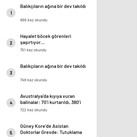
Balıkçıların ağına bir dev takıldı
1
866 kez okundu
Hayalet böcek görenleri
şaşırtıyor…
2
751 kez okundu
Balıkçıların ağına bir dev takıldı
3
749 kez okundu
Avustralya’da kıyıya vuran
balinalar: 70’i kurtarıldı, 380’i
4
öldü
722 kez okundu
Güney Kore’de Asistan
Doktorlar Grevde: Tutuklama
5