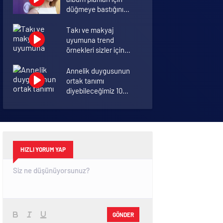
düğmeye bastığını
sosyal medyadan
duyurdu!
Takı ve makyaj
uyumuna trend
örnekleri sizler için
derledik.
Annelik duygusunun
ortak tanımı
diyebileceğimiz 10
başlık.
Koronavirüsü hafif
geçirmek için 10 öneri
HIZLI YORUM YAP
GÖNDER