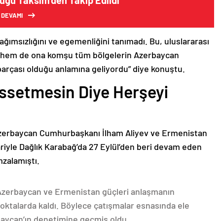
uğu Taksim’den Takip Edildi
 DEVAMI
bağımsızlığını ve egemenliğini tanımadı. Bu, uluslararası
n hem de ona komşu tüm bölgelerin Azerbaycan
parçası olduğu anlamına geliyordu” diye konuştu.
issetmesin Diye Herşeyi
Azerbaycan Cumhurbaşkanı İlham Aliyev ve Ermenistan
ariyle Dağlık Karabağ’da 27 Eylül’den beri devam eden
mzalamıştı.
 Azerbaycan ve Ermenistan güçleri anlaşmanın
oktalarda kaldı. Böylece çatışmalar esnasında ele
rbaycan’ın denetimine geçmiş oldu.