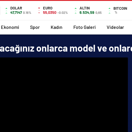
DOLAR
EURO
ALTIN
BITCOIN
47,7147
55,0350
6.534,59
%
0.16%
-0.02%
0,65
Ekonomi
Spor
Kadın
Foto Galeri
Videolar
acağınız onlarca model ve onlar