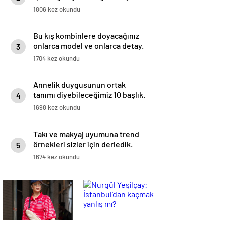
medyadan duyurdu!
1806 kez okundu
Bu kış kombinlere doyacağınız
onlarca model ve onlarca detay.
3
1704 kez okundu
Annelik duygusunun ortak
tanımı diyebileceğimiz 10 başlık.
4
1698 kez okundu
Takı ve makyaj uyumuna trend
örnekleri sizler için derledik.
5
1674 kez okundu