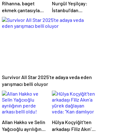
Rihanna, baget
Nurgül Yeşilçay:
ekmek çantasıyla
İstanbul’dan
dikkat çekti
kaçmak yanlış mı?
Survivor All Star 2025’te adaya veda eden
yarışmacı belli oluyor
Allan Hakko ve Selin
Hülya Koçyiğit’ten
Yağcıoğlu ayrılığının
arkadaşı Filiz Akın’a
perde arkası belli
yürek dağlayan