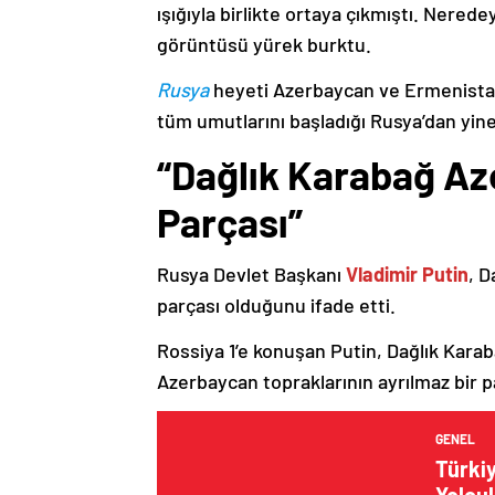
ışığıyla birlikte ortaya çıkmıştı. Nere
görüntüsü yürek burktu.
Rusya
heyeti Azerbaycan ve Ermenistan
tüm umutlarını başladığı Rusya’dan yine
“Dağlık Karabağ Az
Parçası”
Rusya Devlet Başkanı
Vladimir Putin
, D
parçası olduğunu ifade etti.
Rossiya 1’e konuşan Putin, Dağlık Karaba
Azerbaycan topraklarının ayrılmaz bir p
GENEL
Türkiy