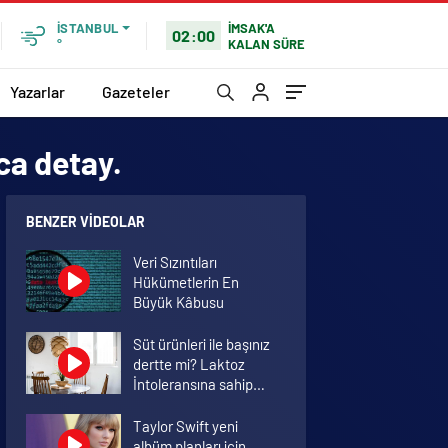
İMSAK'A
İSTANBUL
02:00
KALAN SÜRE
°
Yazarlar
Gazeteler
ca detay.
BENZER VIDEOLAR
Veri Sızıntıları
Hükümetlerin En
Büyük Kâbusu
Süt ürünleri ile başınız
dertte mi? Laktoz
İntoleransına sahip
olabilirsiniz!
Taylor Swift yeni
albüm planları için