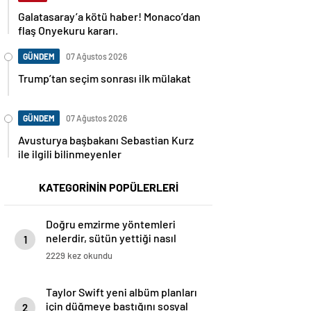
Galatasaray’a kötü haber! Monaco’dan
flaş Onyekuru kararı.
GÜNDEM
07 Ağustos 2026
Trump’tan seçim sonrası ilk mülakat
GÜNDEM
07 Ağustos 2026
Avusturya başbakanı Sebastian Kurz
ile ilgili bilinmeyenler
KATEGORİNİN POPÜLERLERİ
Doğru emzirme yöntemleri
nelerdir, sütün yettiği nasıl
1
anlaşılır?
2229 kez okundu
Taylor Swift yeni albüm planları
için düğmeye bastığını sosyal
2