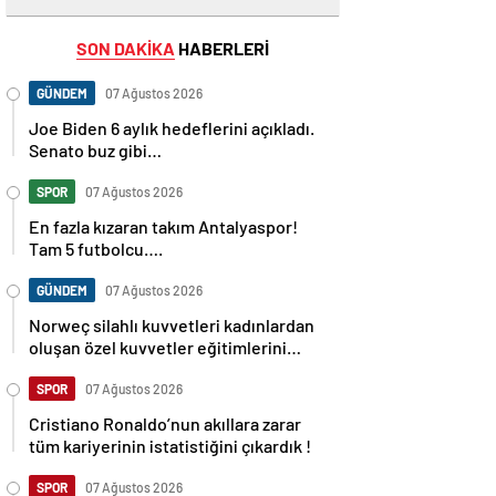
SON DAKİKA
HABERLERİ
GÜNDEM
07 Ağustos 2026
Joe Biden 6 aylık hedeflerini açıkladı.
Senato buz gibi…
SPOR
07 Ağustos 2026
En fazla kızaran takım Antalyaspor!
Tam 5 futbolcu….
GÜNDEM
07 Ağustos 2026
Norweç silahlı kuvvetleri kadınlardan
oluşan özel kuvvetler eğitimlerini
başlattı.
SPOR
07 Ağustos 2026
Cristiano Ronaldo’nun akıllara zarar
tüm kariyerinin istatistiğini çıkardık !
SPOR
07 Ağustos 2026