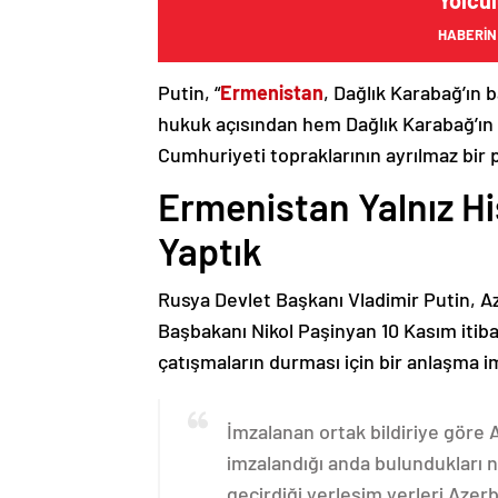
Yolcul
HABERİN
Putin, “
Ermenistan
, Dağlık Karabağ’ın 
hukuk açısından hem Dağlık Karabağ’ı
Cumhuriyeti topraklarının ayrılmaz bir 
Ermenistan Yalnız H
Yaptık
Rusya Devlet Başkanı Vladimir Putin, 
Başbakanı Nikol Paşinyan 10 Kasım itib
çatışmaların durması için bir anlaşma i
İmzalanan ortak bildiriye göre
imzalandığı anda bulundukları n
geçirdiği yerleşim yerleri Aze