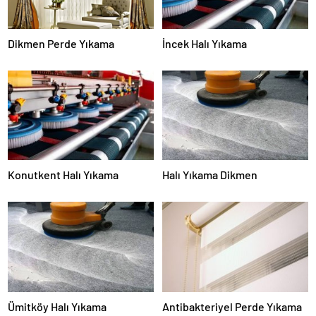
Dikmen Perde Yıkama
İncek Halı Yıkama
Konutkent Halı Yıkama
Halı Yıkama Dikmen
Ümitköy Halı Yıkama
Antibakteriyel Perde Yıkama