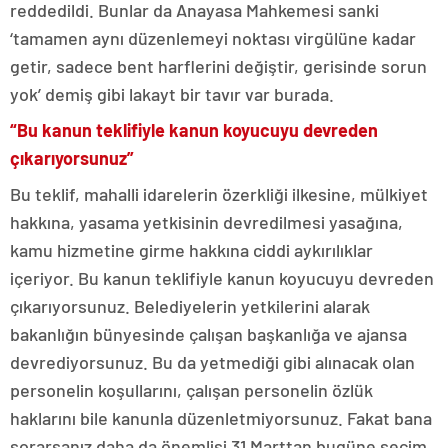
reddedildi. Bunlar da Anayasa Mahkemesi sanki
‘tamamen aynı düzenlemeyi noktası virgülüne kadar
getir, sadece bent harflerini değiştir, gerisinde sorun
yok’ demiş gibi lakayt bir tavır var burada.
“Bu kanun teklifiyle kanun koyucuyu devreden
çıkarıyorsunuz”
Bu teklif, mahalli idarelerin özerkliği ilkesine, mülkiyet
hakkına, yasama yetkisinin devredilmesi yasağına,
kamu hizmetine girme hakkına ciddi aykırılıklar
içeriyor. Bu kanun teklifiyle kanun koyucuyu devreden
çıkarıyorsunuz. Belediyelerin yetkilerini alarak
bakanlığın bünyesinde çalışan başkanlığa ve ajansa
devrediyorsunuz. Bu da yetmediği gibi alınacak olan
personelin koşullarını, çalışan personelin özlük
haklarını bile kanunla düzenletmiyorsunuz. Fakat bana
sorarsanız daha da önemlisi 31 Marttan bugüne seçim