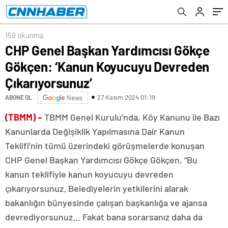
Çıkarıyorsunuz’
159 okunma
CHP Genel Başkan Yardımcısı Gökçe
Gökçen: ‘Kanun Koyucuyu Devreden
Çıkarıyorsunuz’
27 Kasım 2024 01:19
ABONE OL
News
(TBMM) –
TBMM Genel Kurulu’nda, Köy Kanunu ile Bazı
Kanunlarda Değişiklik Yapılmasına Dair Kanun
Teklifi’nin tümü üzerindeki görüşmelerde konuşan
CHP Genel Başkan Yardımcısı Gökçe Gökçen, “Bu
kanun teklifiyle kanun koyucuyu devreden
çıkarıyorsunuz. Belediyelerin yetkilerini alarak
bakanlığın bünyesinde çalışan başkanlığa ve ajansa
devrediyorsunuz… Fakat bana sorarsanız daha da