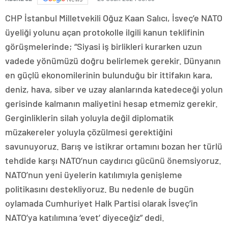
CHP İstanbul Milletvekili Oğuz Kaan Salıcı, İsveç’e NATO
üyeliği yolunu açan protokolle ilgili kanun teklifinin
görüşmelerinde; “Siyasi iş birlikleri kurarken uzun
vadede yönümüzü doğru belirlemek gerekir. Dünyanın
en güçlü ekonomilerinin bulunduğu bir ittifakın kara,
deniz, hava, siber ve uzay alanlarında katedeceği yolun
gerisinde kalmanın maliyetini hesap etmemiz gerekir.
Gerginliklerin silah yoluyla değil diplomatik
müzakereler yoluyla çözülmesi gerektiğini
savunuyoruz. Barış ve istikrar ortamını bozan her türlü
tehdide karşı NATO’nun caydırıcı gücünü önemsiyoruz.
NATO’nun yeni üyelerin katılımıyla genişleme
politikasını destekliyoruz. Bu nedenle de bugün
oylamada Cumhuriyet Halk Partisi olarak İsveç’in
NATO’ya katılımına ‘evet’ diyeceğiz” dedi.