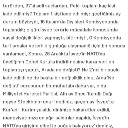
terörden, 37’si adli suçlardan. Peki, toplam kaç kişi
iade edilmiş? Toplam 1 kişi iade edilmiş; geçtiğimiz ay
durum böyleydi. 16 Kasım’da Dışişleri Komisyonunda
toplandık; o gün İsveç terörle mücadele konusunda
yasal değişiklikleri yapmıştı, bitirmişti. O Komisyonda
tartışmalar yeterli olgunluğa ulaşmadığı için bir sonuca
varılamadı. Sonra, 26 Aralıkta İsveç’in NATO’ya
üyeliğinin Genel Kurul’a indirilmesine karar verilen
toplantıyı yaptık. Arada ne değişti? Ne 2’nci bir suçlu
iade edildi ne de başka bir değişiklik oldu. Ama ‘Ne
değişti’ sorusunun bir muhatabı daha var, o da
Milliyetçi Hareket Partisi. Altı ay önce ‘Kandil Dağı
neyse Stockholm odur’ dediniz, geçen ay ‘İsveç’te
Kur’an-ı Kerim yakıldı, dinimize hakaretler edildi,
maneviyatımıza en ağır saldırılar yapıldı, İsveç’in
NATO’ya girişine elbette soğuk bakıyoruz’ dediniz,