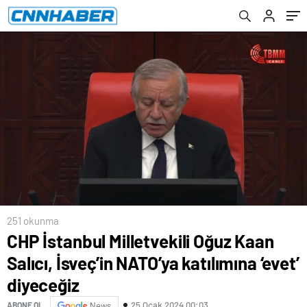
konuştu Açıklaması
251 okunma
CHP İstanbul Milletvekili Oğuz Kaan
Salıcı, İsveç’in NATO’ya katılımına ‘evet’
diyeceğiz
25 Ocak 2024 00:03
ABONE OL
News