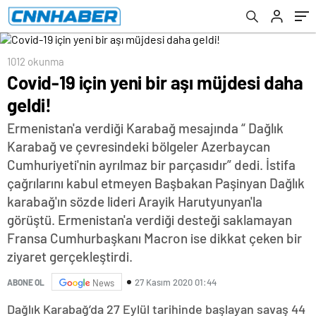
1012 okunma
Covid-19 için yeni bir aşı müjdesi daha
geldi!
Ermenistan'a verdiği Karabağ mesajında “ Dağlık
Karabağ ve çevresindeki bölgeler Azerbaycan
Cumhuriyeti'nin ayrılmaz bir parçasıdır” dedi. İstifa
çağrılarını kabul etmeyen Başbakan Paşinyan Dağlık
karabağ'ın sözde lideri Arayik Harutyunyan'la
görüştü. Ermenistan'a verdiği desteği saklamayan
Fransa Cumhurbaşkanı Macron ise dikkat çeken bir
ziyaret gerçekleştirdi.
27 Kasım 2020 01:44
ABONE OL
News
Dağlık Karabağ’da 27 Eylül tarihinde başlayan savaş 44