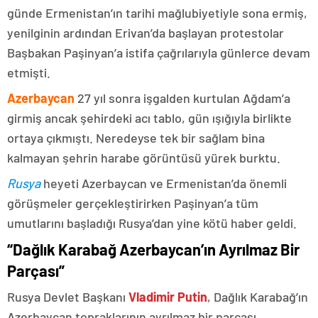
günde Ermenistan’ın tarihi mağlubiyetiyle sona ermiş,
yenilginin ardından Erivan’da başlayan protestolar
Başbakan Paşinyan’a istifa çağrılarıyla günlerce devam
etmişti.
Azerbaycan
27 yıl sonra işgalden kurtulan Ağdam’a
girmiş ancak şehirdeki acı tablo, gün ışığıyla birlikte
ortaya çıkmıştı. Neredeyse tek bir sağlam bina
kalmayan şehrin harabe görüntüsü yürek burktu.
Rusya
heyeti Azerbaycan ve Ermenistan’da önemli
görüşmeler gerçekleştirirken Paşinyan’a tüm
umutlarını başladığı Rusya’dan yine kötü haber geldi.
“Dağlık Karabağ Azerbaycan’ın Ayrılmaz Bir
Parçası”
Rusya Devlet Başkanı
Vladimir Putin
, Dağlık Karabağ’ın
Azerbaycan topraklarının ayrılmaz bir parçası