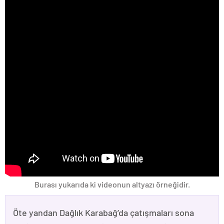
Burası yukarıda ki videonun altyazı örneğidir.
Öte yandan Dağlık Karabağ’da çatışmaları sona