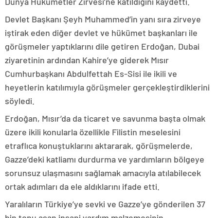
Dünya Hükümetler Zirvesi’ne katıldığını kaydetti.
Devlet Başkanı Şeyh Muhammed’in yanı sıra zirveye
iştirak eden diğer devlet ve hükümet başkanları ile
görüşmeler yaptıklarını dile getiren Erdoğan, Dubai
ziyaretinin ardından Kahire’ye giderek Mısır
Cumhurbaşkanı Abdulfettah Es-Sisi ile ikili ve
heyetlerin katılımıyla görüşmeler gerçekleştirdiklerini
söyledi.
Erdoğan, Mısır’da da ticaret ve savunma başta olmak
üzere ikili konularla özellikle Filistin meselesini
etraflıca konuştuklarını aktararak, görüşmelerde,
Gazze’deki katliamı durdurma ve yardımların bölgeye
sorunsuz ulaşmasını sağlamak amacıyla atılabilecek
ortak adımları da ele aldıklarını ifade etti.
Yaralıların Türkiye’ye sevki ve Gazze’ye gönderilen 37
bin tonu aşan insani yardım malzemesinin