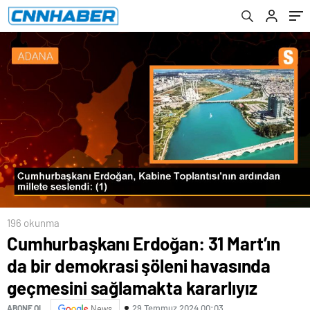
sağlamakta kararlıyız
196 okunma
Cumhurbaşkanı Erdoğan: 31 Mart’ın
da bir demokrasi şöleni havasında
geçmesini sağlamakta kararlıyız
29 Temmuz 2024 00:03
ABONE OL
News