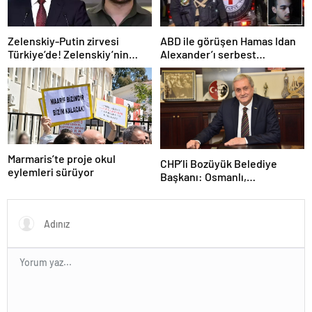
Zelenskiy-Putin zirvesi
ABD ile görüşen Hamas Idan
Türkiye’de! Zelenskiy’nin
Alexander’ı serbest
çağrısı dünya basınında
bırakacak! Türkiye’ye
teşekkür…
Marmaris’te proje okul
CHP’li Bozüyük Belediye
eylemleri sürüyor
Başkanı: Osmanlı,
topraklarımızı parsel parsel
sattı