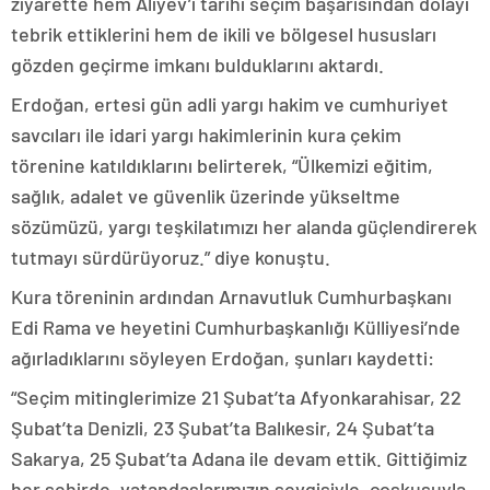
ziyarette hem Aliyev’i tarihi seçim başarısından dolayı
tebrik ettiklerini hem de ikili ve bölgesel hususları
gözden geçirme imkanı bulduklarını aktardı.
Erdoğan, ertesi gün adli yargı hakim ve cumhuriyet
savcıları ile idari yargı hakimlerinin kura çekim
törenine katıldıklarını belirterek, “Ülkemizi eğitim,
sağlık, adalet ve güvenlik üzerinde yükseltme
sözümüzü, yargı teşkilatımızı her alanda güçlendirerek
tutmayı sürdürüyoruz.” diye konuştu.
Kura töreninin ardından Arnavutluk Cumhurbaşkanı
Edi Rama ve heyetini Cumhurbaşkanlığı Külliyesi’nde
ağırladıklarını söyleyen Erdoğan, şunları kaydetti:
“Seçim mitinglerimize 21 Şubat’ta Afyonkarahisar, 22
Şubat’ta Denizli, 23 Şubat’ta Balıkesir, 24 Şubat’ta
Sakarya, 25 Şubat’ta Adana ile devam ettik. Gittiğimiz
her şehirde, vatandaşlarımızın sevgisiyle, coşkusuyla,