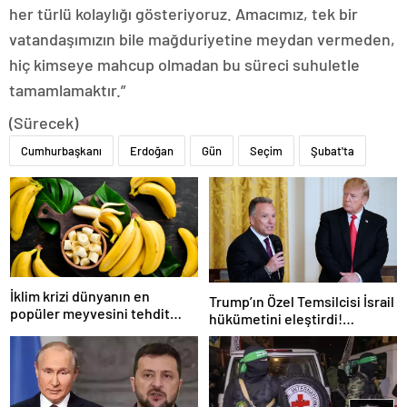
her türlü kolaylığı gösteriyoruz. Amacımız, tek bir
vatandaşımızın bile mağduriyetine meydan vermeden,
hiç kimseye mahcup olmadan bu süreci suhuletle
tamamlamaktır.”
(Sürecek)
Cumhurbaşkanı
Erdoğan
Gün
Seçim
Şubat'ta
İklim krizi dünyanın en
Trump’ın Özel Temsilcisi İsrail
popüler meyvesini tehdit
hükümetini eleştirdi!
ediyor: Yok olma tehlikesi ile
‘Gazze’deki savaşı uzatıyorlar’
karşı karşıya