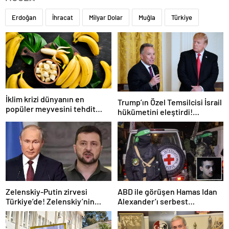
Erdoğan
İhracat
Milyar Dolar
Muğla
Türkiye
İklim krizi dünyanın en
Trump’ın Özel Temsilcisi İsrail
popüler meyvesini tehdit
hükümetini eleştirdi!
ediyor: Yok olma tehlikesi ile
‘Gazze’deki savaşı uzatıyorlar’
karşı karşıya
Zelenskiy-Putin zirvesi
ABD ile görüşen Hamas Idan
Türkiye’de! Zelenskiy’nin
Alexander’ı serbest
çağrısı dünya basınında
bırakacak! Türkiye’ye
teşekkür…