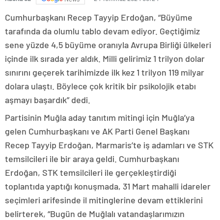
Cumhurbaşkanı Recep Tayyip Erdoğan, “Büyüme
tarafında da olumlu tablo devam ediyor. Geçtiğimiz
sene yüzde 4,5 büyüme oranıyla Avrupa Birliği ülkeleri
içinde ilk sırada yer aldık. Milli gelirimiz 1 trilyon dolar
sınırını geçerek tarihimizde ilk kez 1 trilyon 119 milyar
dolara ulaştı. Böylece çok kritik bir psikolojik etabı
aşmayı başardık” dedi.
Partisinin Muğla aday tanıtım mitingi için Muğla’ya
gelen Cumhurbaşkanı ve AK Parti Genel Başkanı
Recep Tayyip Erdoğan, Marmaris’te iş adamları ve STK
temsilcileri ile bir araya geldi. Cumhurbaşkanı
Erdoğan, STK temsilcileri ile gerçekleştirdiği
toplantıda yaptığı konuşmada, 31 Mart mahalli idareler
seçimleri arifesinde il mitinglerine devam ettiklerini
belirterek, “Bugün de Muğlalı vatandaşlarımızın