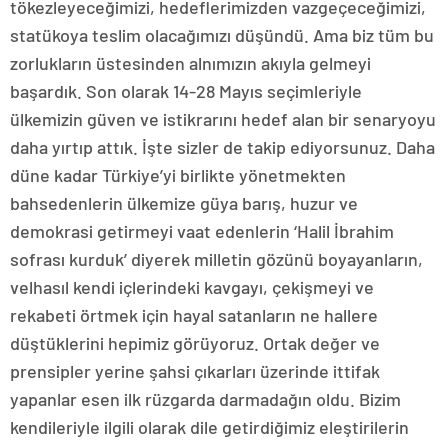
tökezleyeceğimizi, hedeflerimizden vazgeçeceğimizi,
statükoya teslim olacağımızı düşündü. Ama biz tüm bu
zorlukların üstesinden alnımızın akıyla gelmeyi
başardık. Son olarak 14-28 Mayıs seçimleriyle
ülkemizin güven ve istikrarını hedef alan bir senaryoyu
daha yırtıp attık. İşte sizler de takip ediyorsunuz. Daha
düne kadar Türkiye’yi birlikte yönetmekten
bahsedenlerin ülkemize güya barış, huzur ve
demokrasi getirmeyi vaat edenlerin ‘Halil İbrahim
sofrası kurduk’ diyerek milletin gözünü boyayanların,
velhasıl kendi içlerindeki kavgayı, çekişmeyi ve
rekabeti örtmek için hayal satanların ne hallere
düştüklerini hepimiz görüyoruz. Ortak değer ve
prensipler yerine şahsi çıkarları üzerinde ittifak
yapanlar esen ilk rüzgarda darmadağın oldu. Bizim
kendileriyle ilgili olarak dile getirdiğimiz eleştirilerin