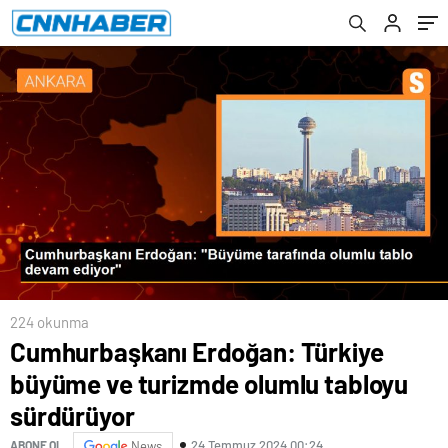
224 okunma
Cumhurbaşkanı Erdoğan: Türkiye
büyüme ve turizmde olumlu tabloyu
sürdürüyor
24 Temmuz 2024 00:24
ABONE OL
News