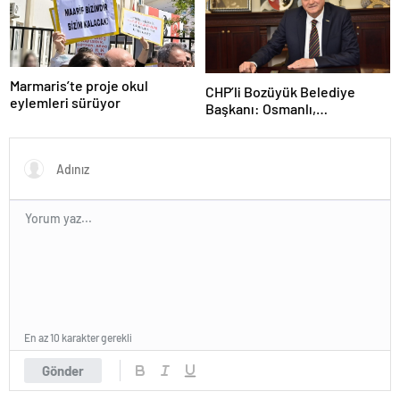
Marmaris’te proje okul
CHP’li Bozüyük Belediye
eylemleri sürüyor
Başkanı: Osmanlı,
topraklarımızı parsel parsel
sattı
En az 10 karakter gerekli
Gönder