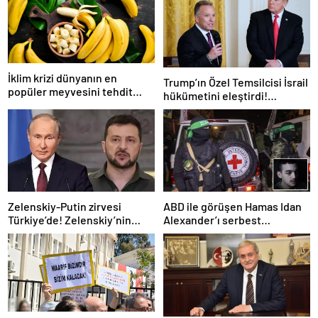
İklim krizi dünyanın en
Trump’ın Özel Temsilcisi İsrail
popüler meyvesini tehdit
hükümetini eleştirdi!
ediyor: Yok olma tehlikesi ile
‘Gazze’deki savaşı uzatıyorlar’
karşı karşıya
Zelenskiy-Putin zirvesi
ABD ile görüşen Hamas Idan
Türkiye’de! Zelenskiy’nin
Alexander’ı serbest
çağrısı dünya basınında
bırakacak! Türkiye’ye
teşekkür…