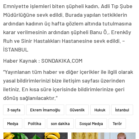
Emniyette işlemleri biten şüpheli kadın, Adli Tıp Şube
Müdürlüğüne sevk edildi. Burada yapılan tetkiklerin
ardından kadının üç hafta gözlem altında tutulmasına
karar verilmesinin ardından şüpheli Banu Ö., Erenköy
Ruh ve Sinir Hastalıkları Hastanesine sevk edildi. –
İSTANBUL
Haber Kaynak : SONDAKIKA.COM
“Yayınlanan tüm haber ve diğer içerikler ile ilgili olarak
yasal bildirimlerinizi bize iletişim sayfası üzerinden
iletiniz. En kısa süre içerisinde bildirimlerinize geri
dönüş sağlanılacaktır.”
3-sayfa
Ekrem İmamoğlu
Güvenlik
Hukuk
İstanbul
Medya
Politika
son dakika
Sosyal Medya
Terör