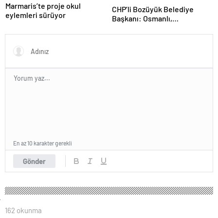
Marmaris’te proje okul
CHP’li Bozüyük Belediye
eylemleri sürüyor
Başkanı: Osmanlı,
topraklarımızı parsel parsel
sattı
En az 10 karakter gerekli
Gönder
162 okunma