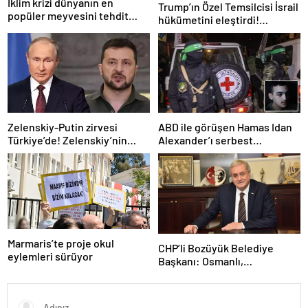
İklim krizi dünyanın en
Trump’ın Özel Temsilcisi İsrail
popüler meyvesini tehdit
hükümetini eleştirdi!
ediyor: Yok olma tehlikesi ile
‘Gazze’deki savaşı uzatıyorlar’
karşı karşıya
Zelenskiy-Putin zirvesi
ABD ile görüşen Hamas Idan
Türkiye’de! Zelenskiy’nin
Alexander’ı serbest
çağrısı dünya basınında
bırakacak! Türkiye’ye
teşekkür…
Marmaris’te proje okul
CHP’li Bozüyük Belediye
eylemleri sürüyor
Başkanı: Osmanlı,
topraklarımızı parsel parsel
sattı