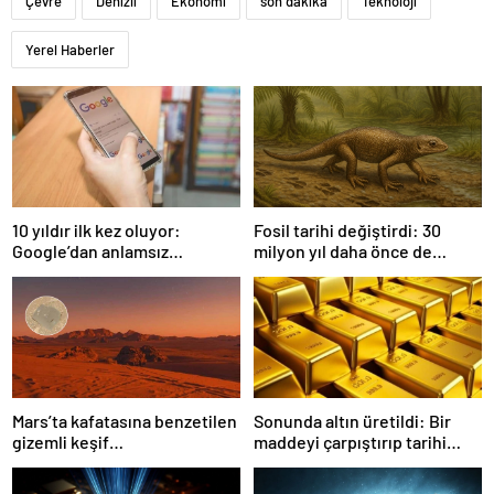
Çevre
Denizli
Ekonomi
son dakika
Teknoloji
Yerel Haberler
10 yıldır ilk kez oluyor:
Fosil tarihi değiştirdi: 30
Google’dan anlamsız
milyon yıl daha önce de
değişiklik
yaşıyorlarmış
Mars’ta kafatasına benzetilen
Sonunda altın üretildi: Bir
gizemli keşif…
maddeyi çarpıştırıp tarihi
değiştirdiler