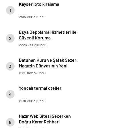
Kayseri oto kiralama
1
2415 kez okundu
Eşya Depolama Hizmetleri ile
Güvenli Koruma
2
2226 kez okundu
Batuhan Kuru ve Şafak Sezer:
Magazin Dünyasının Yeni
3
“Dynamic Duo”su!
1580 kez okundu
Yoncalı termal oteller
4
1278 kez okundu
Hazır Web Sitesi Seçerken
Doğru Karar Rehberi
5