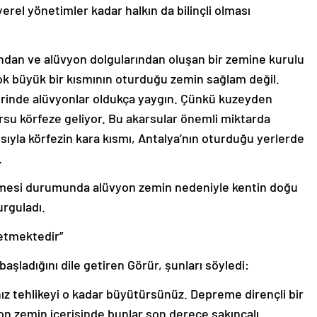
rel yönetimler kadar halkın da bilinçli olması
arından ve alüvyon dolgularından oluşan bir zemine kurulu
çok büyük bir kısmının oturduğu zemin sağlam değil.
lerinde alüvyonlar oldukça yaygın. Çünkü kuzeyden
rsu körfeze geliyor. Bu akarsular önemli miktarda
ısıyla körfezin kara kısmı, Antalya’nın oturduğu yerlerde
.
mesi durumunda alüvyon zemin nedeniyle kentin doğu
urguladı.
 etmektedir”
aşladığını dile getiren Görür, şunları söyledi:
ız tehlikeyi o kadar büyütürsünüz. Depreme dirençli bir
yon zemin içerisinde bunlar son derece sakıncalı.