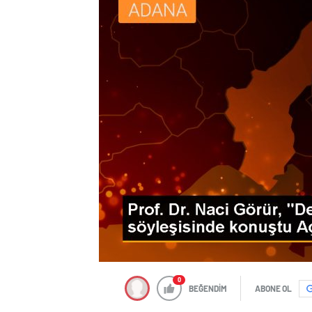
0
BEĞENDİM
ABONE OL