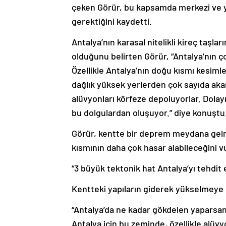
çeken Görür, bu kapsamda merkezi ve ye
gerektiğini kaydetti.
Antalya’nın karasal nitelikli kireç taşl
olduğunu belirten Görür, “Antalya’nın 
Özellikle Antalya’nın doğu kısmı kesim
dağlık yüksek yerlerden çok sayıda aka
alüvyonları körfeze depoluyorlar. Dolay
bu dolgulardan oluşuyor.” diye konuştu
Görür, kentte bir deprem meydana gel
kısmının daha çok hasar alabileceğini v
“3 büyük tektonik hat Antalya’yı tehdit
Kentteki yapıların giderek yükselmeye b
“Antalya’da ne kadar gökdelen yaparsan
Antalya için bu zeminde, özellikle alüv