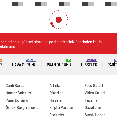
berleri anlık güncel olarak e-posta adresiniz üzerinden takip
ebilirsiniz.
K
TAHMİNİ
LİG
EKONOMİ
E
R
HAVA DURUMU
PUAN DURUMU
HISSELER
PARI
Canlı Borsa
Altınlar
Foto Galeri
Namaz Vakitleri
Dövizler
Video Galeri
Puan Durumu
Hisseler
Yazarlar
Örnek Burç Yorumu
Kripto Paralar
Gazeteler
Pariteler
Sıcak Haber