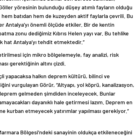
Göller yöresinin bulunduğu düşey atımlı fayların olduğu
 hem batıdan hem de kuzeyden aktif faylarla çevrili. Bu
 Antalya’yı önemli ölçüde etkiler. Bir de kentin
atma zonu dediğimiz Kıbrıs Helen yayı var. Bu tehlike
k hat Antalya’yı tehdit etmektedir.”
irilmesi için mikro bölgelemeyle, fay analizi, risk
ası gerektiğinin altını çizdi.
li yapacaksa halkın deprem kültürü, bilinci ve
iğini vurgulayan Görür, “Altyapı, yol köprü, kanalizasyon,
 deprem gelmeden şimdiden inceleyecek. Bunlar
amayacakları dayanıklı hale getirmesi lazım. Deprem en
me kurban etmeyecek yatırımlar yapılması gerekiyor.”
armara Bölgesi’ndeki sanayinin oldukça etkileneceğini