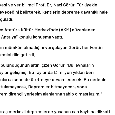
si ve yer bilimci Prof. Dr. Naci Görür, Türkiye’de
yeceğini belirterek, kentlerin depreme dayanıklı hale
guladı.
ce Atatürk Kültür Merkezi’nde (AKM) düzenlenen
i Antalya” konulu konuşma yaptı.
nın mümkün olmadığını vurgulayan Görür, her kentin
mini dile getirdi.
 bulunduğunun altını çizen Görür, “Bu levhaların
ylar gelişmiş. Bu faylar da 13 milyon yıldan beri
yonlarca sene de üretmeye devam edecek. Bu nedenle
rtulamayacak. Depremler bitmeyecek, sona
m dirençli yerleşim alanlarına sahip olması lazım.”
aş merkezli depremlerde yaşanan can kaybına dikkati