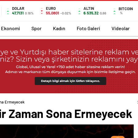
DOLAR
EURO
ALTIN
BITCOIN
47,7131
55,0801
6.535,32
%
0.16%
-0.02%
0,66
Ekonomi
Spor
Kadın
Foto Galeri
Videolar
ona Ermeyecek
bir Zaman Sona Ermeyecek