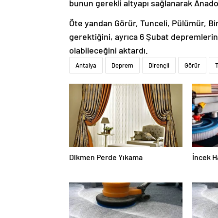
bunun gerekli altyapı sağlanarak Anadolu
Öte yandan Görür, Tunceli, Pülümür, Bin
gerektiğini, ayrıca 6 Şubat depremleri
olabileceğini aktardı.
Antalya
Deprem
Dirençli
Görür
T
Dikmen Perde Yıkama
İncek H