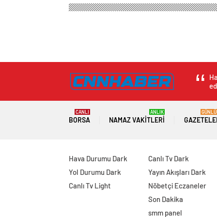
Ha
ed
CANLI
ANLIK
GÜNLÜ
BORSA
NAMAZ VAKITLERI
GAZETELE
Hava Durumu Dark
Canlı Tv Dark
Yol Durumu Dark
Yayın Akışları Dark
Canlı Tv Light
Nöbetçi Eczaneler
Son Dakika
smm panel