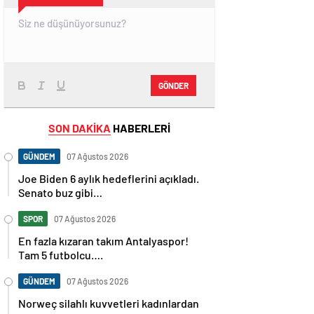
GÖNDER
SON DAKİKA
HABERLERİ
GÜNDEM
07 Ağustos 2026
Joe Biden 6 aylık hedeflerini açıkladı.
Senato buz gibi…
SPOR
07 Ağustos 2026
En fazla kızaran takım Antalyaspor!
Tam 5 futbolcu….
GÜNDEM
07 Ağustos 2026
Norweç silahlı kuvvetleri kadınlardan