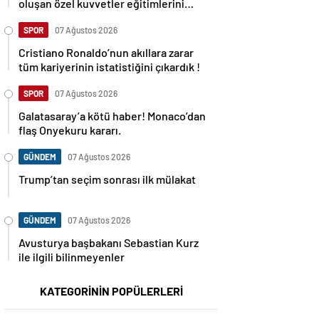
oluşan özel kuvvetler eğitimlerini
başlattı.
SPOR
07 Ağustos 2026
Cristiano Ronaldo’nun akıllara zarar
tüm kariyerinin istatistiğini çıkardık !
SPOR
07 Ağustos 2026
Galatasaray’a kötü haber! Monaco’dan
flaş Onyekuru kararı.
GÜNDEM
07 Ağustos 2026
Trump’tan seçim sonrası ilk mülakat
GÜNDEM
07 Ağustos 2026
Avusturya başbakanı Sebastian Kurz
ile ilgili bilinmeyenler
KATEGORİNİN POPÜLERLERİ