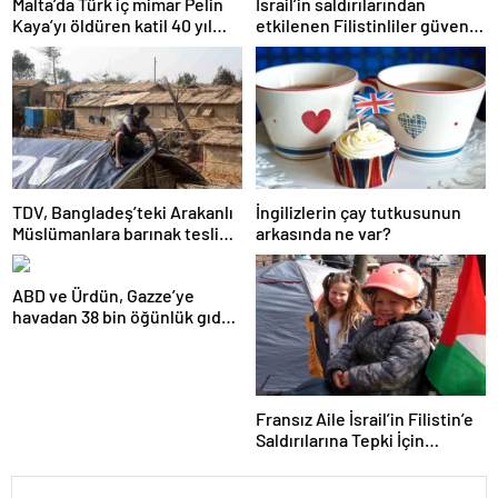
Malta’da Türk iç mimar Pelin
İsrail’in saldırılarından
Kaya’yı öldüren katil 40 yıl
etkilenen Filistinliler güvenli
hapis cezasına çarptırıldı
bir yuva arıyor
TDV, Bangladeş’teki Arakanlı
İngilizlerin çay tutkusunun
Müslümanlara barınak teslim
arkasında ne var?
etti
ABD ve Ürdün, Gazze’ye
havadan 38 bin öğünlük gıda
attı
Fransız Aile İsrail’in Filistin’e
Saldırılarına Tepki İçin
Bisikletle Yola Çıktı