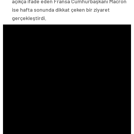
açıkça ifade eden Fransa Cumhurbaşkanı Macron
ise hafta sonunda dikkat çeken bir ziyaret
gerçekleştirdi.