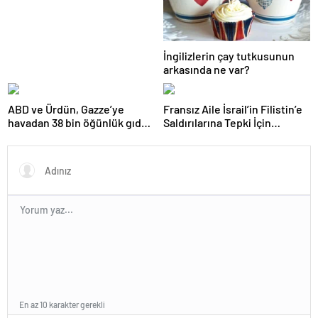
etti
İngilizlerin çay tutkusunun
arkasında ne var?
ABD ve Ürdün, Gazze’ye
Fransız Aile İsrail’in Filistin’e
havadan 38 bin öğünlük gıda
Saldırılarına Tepki İçin
attı
Bisikletle Yola Çıktı
En az 10 karakter gerekli