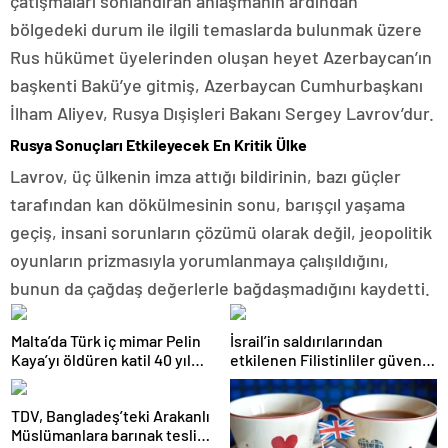
çatışmaları sonlandıran anlaşmanın ardından
bölgedeki durum ile ilgili temaslarda bulunmak üzere
Rus hükümet üyelerinden oluşan heyet Azerbaycan’ın
başkenti Bakü’ye gitmiş, Azerbaycan Cumhurbaşkanı
İlham Aliyev, Rusya Dışişleri Bakanı Sergey Lavrov’dur.
Rusya Sonuçları Etkileyecek En Kritik Ülke
Lavrov, üç ülkenin imza attığı bildirinin, bazı güçler
tarafından kan dökülmesinin sonu, barışçıl yaşama
geçiş, insani sorunların çözümü olarak değil, jeopolitik
oyunların prizmasıyla yorumlanmaya çalışıldığını,
bunun da çağdaş değerlerle bağdaşmadığını kaydetti.
Malta’da Türk iç mimar Pelin
İsrail’in saldırılarından
Kaya’yı öldüren katil 40 yıl
etkilenen Filistinliler güvenli
hapis cezasına çarptırıldı
bir yuva arıyor
TDV, Bangladeş’teki Arakanlı
Müslümanlara barınak teslim