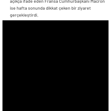
açıkça ifade eden Fransa Cumhurbaşkanı Macron
ise hafta sonunda dikkat çeken bir ziyaret
gerçekleştirdi.