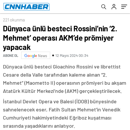
221 okunma
Dünyaca ünlü besteci Rossini’nin ‘2.
Mehmet’ operası AKM’de prömiyer
yapacak
12 Mayıs 2024 00:34
ABONE OL
News
Dünyaca ünlü besteci Gioachino Rossini ve librettist
Cesare della Valle tarafından kaleme alınan “2.
Mehmet” (Maometto II) operasının prömiyeri bu akşam
Atatürk Kültür Merkezi’nde (AKM) gerçekleştirilecek.
İstanbul Devlet Opera ve Balesi (İDOB) bünyesinde
sahnelenecek eser, Fatih Sultan Mehmet’in Venedik
Cumhuriyeti hakimiyetindeki Eğriboz kuşatması
sırasında yaşadıklarını anlatıyor.