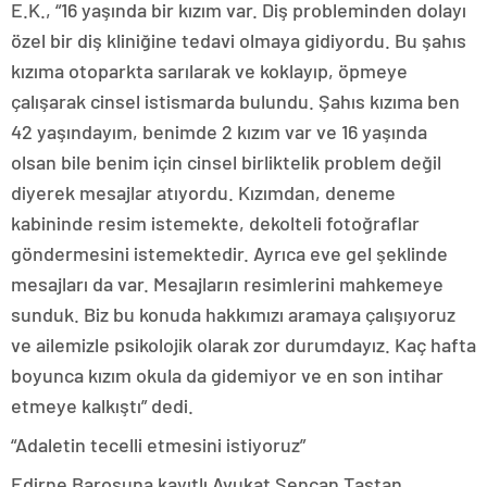
E.K., “16 yaşında bir kızım var. Diş probleminden dolayı
özel bir diş kliniğine tedavi olmaya gidiyordu. Bu şahıs
kızıma otoparkta sarılarak ve koklayıp, öpmeye
çalışarak cinsel istismarda bulundu. Şahıs kızıma ben
42 yaşındayım, benimde 2 kızım var ve 16 yaşında
olsan bile benim için cinsel birliktelik problem değil
diyerek mesajlar atıyordu. Kızımdan, deneme
kabininde resim istemekte, dekolteli fotoğraflar
göndermesini istemektedir. Ayrıca eve gel şeklinde
mesajları da var. Mesajların resimlerini mahkemeye
sunduk. Biz bu konuda hakkımızı aramaya çalışıyoruz
ve ailemizle psikolojik olarak zor durumdayız. Kaç hafta
boyunca kızım okula da gidemiyor ve en son intihar
etmeye kalkıştı” dedi.
“Adaletin tecelli etmesini istiyoruz”
Edirne Barosuna kayıtlı Avukat Şencan Taştan,