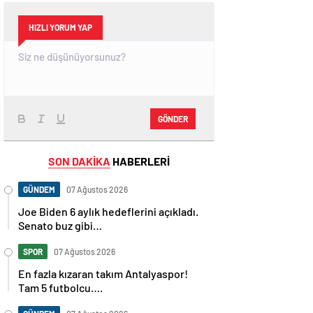
HIZLI YORUM YAP
GÖNDER
SON DAKİKA
HABERLERİ
GÜNDEM
07 Ağustos 2026
Joe Biden 6 aylık hedeflerini açıkladı.
Senato buz gibi…
SPOR
07 Ağustos 2026
En fazla kızaran takım Antalyaspor!
Tam 5 futbolcu….