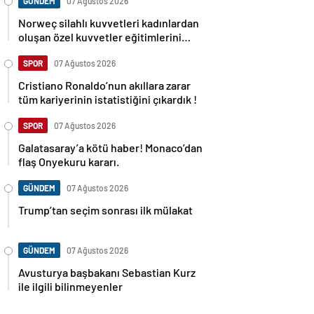
GÜNDEM
07 Ağustos 2026
Norweç silahlı kuvvetleri kadınlardan
oluşan özel kuvvetler eğitimlerini
başlattı.
SPOR
07 Ağustos 2026
Cristiano Ronaldo’nun akıllara zarar
tüm kariyerinin istatistiğini çıkardık !
SPOR
07 Ağustos 2026
Galatasaray’a kötü haber! Monaco’dan
flaş Onyekuru kararı.
GÜNDEM
07 Ağustos 2026
Trump’tan seçim sonrası ilk mülakat
GÜNDEM
07 Ağustos 2026
Avusturya başbakanı Sebastian Kurz
ile ilgili bilinmeyenler