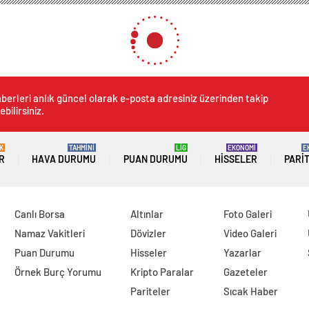
berleri anlık güncel olarak e-posta adresiniz üzerinden takip
ebilirsiniz.
K
TAHMİNİ
LİG
EKONOMİ
E
R
HAVA DURUMU
PUAN DURUMU
HISSELER
PARI
Canlı Borsa
Altınlar
Foto Galeri
Namaz Vakitleri
Dövizler
Video Galeri
Puan Durumu
Hisseler
Yazarlar
Örnek Burç Yorumu
Kripto Paralar
Gazeteler
Pariteler
Sıcak Haber