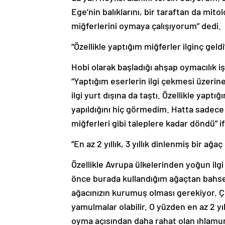
Ege’nin balıklarını, bir taraftan da mit
miğferlerini oymaya çalışıyorum” dedi.
“Özellikle yaptığım miğferler ilginç geldi
Hobi olarak başladığı ahşap oymacılık iş
“Yaptığım eserlerin ilgi çekmesi üzerin
ilgi yurt dışına da taştı. Özellikle yapt
yapıldığını hiç görmedim. Hatta sadece 
miğferleri gibi taleplere kadar döndü” if
“En az 2 yıllık, 3 yıllık dinlenmiş bir a
Özellikle Avrupa ülkelerinden yoğun ilgi 
önce burada kullandığım ağaçtan bahse
ağacınızın kurumuş olması gerekiyor. Ç
yamulmalar olabilir. O yüzden en az 2 yıl
oyma açısından daha rahat olan ıhlamur