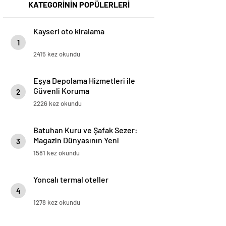
KATEGORİNİN POPÜLERLERİ
Kayseri oto kiralama
1
2415 kez okundu
Eşya Depolama Hizmetleri ile
Güvenli Koruma
2
2226 kez okundu
Batuhan Kuru ve Şafak Sezer:
Magazin Dünyasının Yeni
3
“Dynamic Duo”su!
1581 kez okundu
Yoncalı termal oteller
4
1278 kez okundu