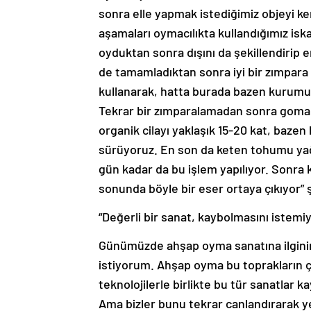
sonra elle yapmak istediğimiz objeyi k
aşamaları oymacılıkta kullandığımız iska
oyduktan sonra dışını da şekillendirip e
de tamamladıktan sonra iyi bir zımpara
kullanarak, hatta burada bazen kurumuş
Tekrar bir zımparalamadan sonra gomalak
organik cilayı yaklaşık 15-20 kat, bazen
sürüyoruz. En son da keten tohumu yağı
gün kadar da bu işlem yapılıyor. Sonra k
sonunda böyle bir eser ortaya çıkıyor” 
“Değerli bir sanat, kaybolmasını istemi
Günümüzde ahşap oyma sanatına ilginin a
istiyorum. Ahşap oyma bu toprakların ç
teknolojilerle birlikte bu tür sanatlar 
Ama bizler bunu tekrar canlandırarak ye