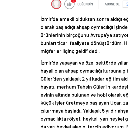
0
BEĞENDİM
ABONE OL
İzmir’de emekli olduktan sonra aldığı e
olarak başladığı ahşap oymacılığı işinde
ürünlerinin birçoğunu Avrupa’ya satıyor
bunları ticari faaliyete dönüştürdüm. Hat
miğferler ilginç geldi” dedi.
İzmir’de yaşayan ve özel sektörde yıllar
hayali olan ahşap oymacılığı kursuna git
Güler’den yaklaşık 2 yıl kadar eğitim al
hayatı, merhum Tahsin Güler’in kardeşi 
evinin altında bulunan ve hobi olarak e
küçük işler üretmeye başlayan Uçar, za
çıkarmaya başladı. Yaklaşık 5 yıldır ahşa
oymacılıkta rölyef, heykel, yarı heykel 
da yarı heykel alanını tercih ediyorum. B