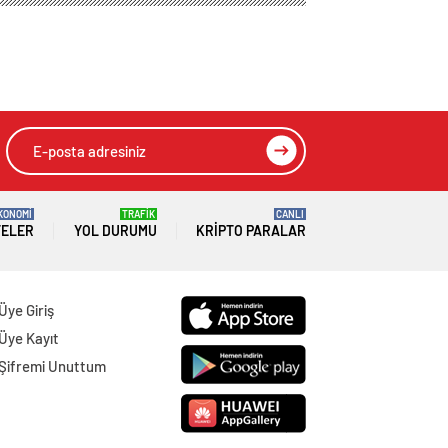
KONOMİ
TRAFİK
CANLI
TELER
YOL DURUMU
KRIPTO PARALAR
Üye Giriş
Üye Kayıt
Şifremi Unuttum