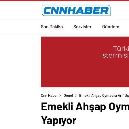
Son Dakika
Servisler
Gündem
Cnn Haber
Genel
Emekli Ahşap Oymacısı Arif Uça
Emekli Ahşap Oymac
Yapıyor