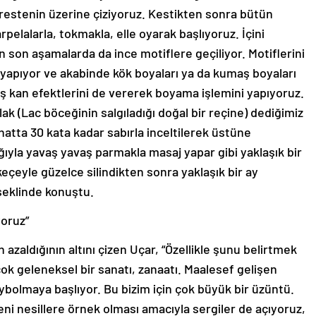
erestenin üzerine çiziyoruz. Kestikten sonra bütün
rpelalarla, tokmakla, elle oyarak başlıyoruz. İçini
n son aşamalarda da ince motiflere geçiliyor. Motiflerini
 yapıyor ve akabinde kök boyaları ya da kumaş boyaları
 kan efektlerini de vererek boyama işlemini yapıyoruz.
 (Lac böceğinin salgıladığı doğal bir reçine) dediğimiz
 hatta 30 kata kadar sabırla inceltilerek üstüne
yla yavaş yavaş parmakla masaj yapar gibi yaklaşık bir
eçeyle güzelce silindikten sonra yaklaşık bir ay
şeklinde konuştu.
yoruz”
zaldığının altını çizen Uçar, “Özellikle şunu belirtmek
ok geleneksel bir sanatı, zanaatı. Maalesef gelişen
kaybolmaya başlıyor. Bu bizim için çok büyük bir üzüntü.
ni nesillere örnek olması amacıyla sergiler de açıyoruz,