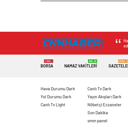
Ha
ed
CANLI
ANLIK
GÜNLÜ
BORSA
NAMAZ VAKITLERI
GAZETELE
Hava Durumu Dark
Canlı Tv Dark
Yol Durumu Dark
Yayın Akışları Dark
Canlı Tv Light
Nöbetçi Eczaneler
Son Dakika
smm panel