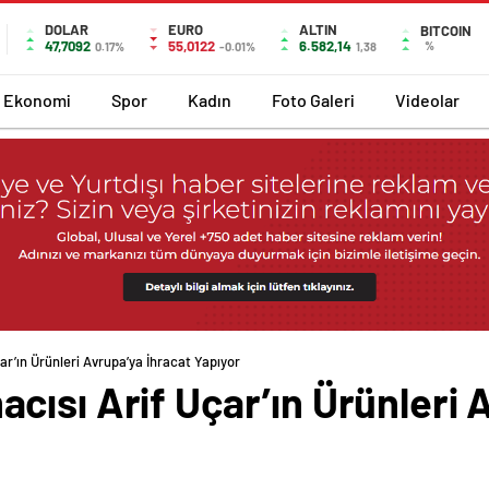
DOLAR
EURO
ALTIN
BITCOIN
47,7092
55,0122
6.582,14
%
0.17%
-0.01%
1,38
Ekonomi
Spor
Kadın
Foto Galeri
Videolar
r’ın Ürünleri Avrupa’ya İhracat Yapıyor
ısı Arif Uçar’ın Ürünleri 