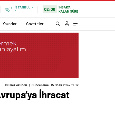
İMSAK'A
İSTANBUL
02:00
KALAN SÜRE
°
Yazarlar
Gazeteler
199 kez okundu
|
Güncelleme: 15 Ocak 2024 12:12
Avrupa’ya İhracat