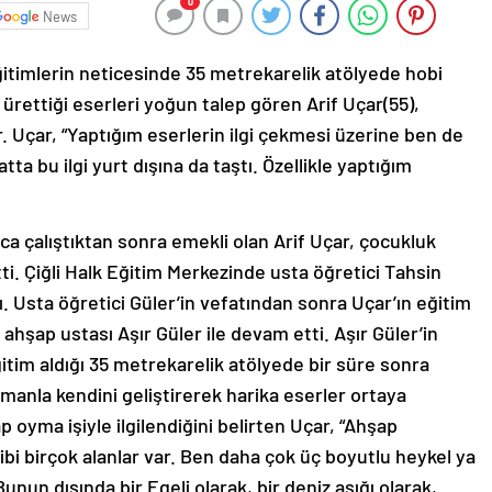
0
News
ğitimlerin neticesinde 35 metrekarelik atölyede hobi
 ürettiği eserleri yoğun talep gören Arif Uçar(55),
. Uçar, “Yaptığım eserlerin ilgi çekmesi üzerine ben de
ta bu ilgi yurt dışına da taştı. Özellikle yaptığım
ca çalıştıktan sonra emekli olan Arif Uçar, çocukluk
ti. Çiğli Halk Eğitim Merkezinde usta öğretici Tahsin
dı. Usta öğretici Güler’in vefatından sonra Uçar’ın eğitim
ahşap ustası Aşır Güler ile devam etti. Aşır Güler’in
ğitim aldığı 35 metrekarelik atölyede bir süre sonra
manla kendini geliştirerek harika eserler ortaya
p oyma işiyle ilgilendiğini belirten Uçar, “Ahşap
gibi birçok alanlar var. Ben daha çok üç boyutlu heykel ya
unun dışında bir Egeli olarak, bir deniz aşığı olarak,