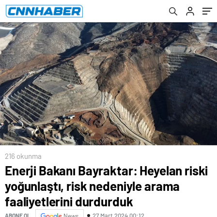
faaliyetlerini durdurduk
216 okunma
Enerji Bakanı Bayraktar: Heyelan riski
yoğunlaştı, risk nedeniyle arama
faaliyetlerini durdurduk
27 Mart 2024 00:12
ABONE OL
News