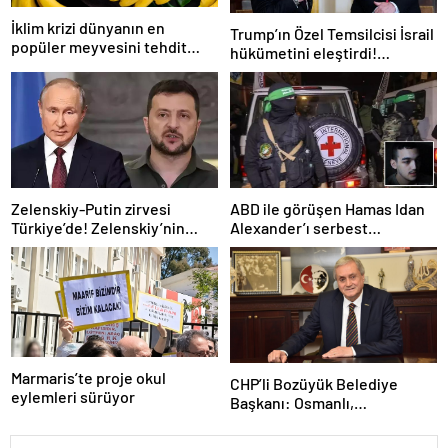
İklim krizi dünyanın en
Trump’ın Özel Temsilcisi İsrail
popüler meyvesini tehdit
hükümetini eleştirdi!
ediyor: Yok olma tehlikesi ile
‘Gazze’deki savaşı uzatıyorlar’
karşı karşıya
Zelenskiy-Putin zirvesi
ABD ile görüşen Hamas Idan
Türkiye’de! Zelenskiy’nin
Alexander’ı serbest
çağrısı dünya basınında
bırakacak! Türkiye’ye
teşekkür…
Marmaris’te proje okul
CHP’li Bozüyük Belediye
eylemleri sürüyor
Başkanı: Osmanlı,
topraklarımızı parsel parsel
sattı