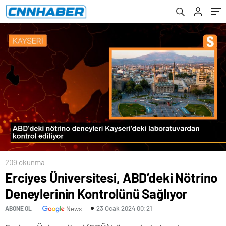
209 okunma
Erciyes Üniversitesi, ABD’deki Nötrino
Deneylerinin Kontrolünü Sağlıyor
23 Ocak 2024 00:21
ABONE OL
News