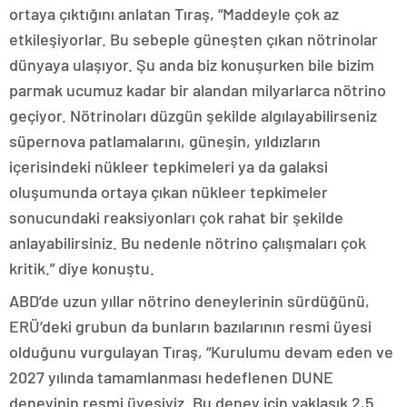
ortaya çıktığını anlatan Tıraş, “Maddeyle çok az
etkileşiyorlar. Bu sebeple güneşten çıkan nötrinolar
dünyaya ulaşıyor. Şu anda biz konuşurken bile bizim
parmak ucumuz kadar bir alandan milyarlarca nötrino
geçiyor. Nötrinoları düzgün şekilde algılayabilirseniz
süpernova patlamalarını, güneşin, yıldızların
içerisindeki nükleer tepkimeleri ya da galaksi
oluşumunda ortaya çıkan nükleer tepkimeler
sonucundaki reaksiyonları çok rahat bir şekilde
anlayabilirsiniz. Bu nedenle nötrino çalışmaları çok
kritik.” diye konuştu.
ABD’de uzun yıllar nötrino deneylerinin sürdüğünü,
ERÜ’deki grubun da bunların bazılarının resmi üyesi
olduğunu vurgulayan Tıraş, “Kurulumu devam eden ve
2027 yılında tamamlanması hedeflenen DUNE
deneyinin resmi üyesiyiz. Bu deney için yaklaşık 2,5