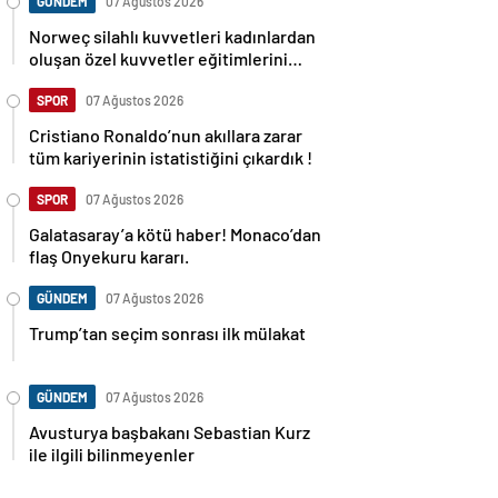
GÜNDEM
07 Ağustos 2026
Norweç silahlı kuvvetleri kadınlardan
oluşan özel kuvvetler eğitimlerini
başlattı.
SPOR
07 Ağustos 2026
Cristiano Ronaldo’nun akıllara zarar
tüm kariyerinin istatistiğini çıkardık !
SPOR
07 Ağustos 2026
Galatasaray’a kötü haber! Monaco’dan
flaş Onyekuru kararı.
GÜNDEM
07 Ağustos 2026
Trump’tan seçim sonrası ilk mülakat
GÜNDEM
07 Ağustos 2026
Avusturya başbakanı Sebastian Kurz
ile ilgili bilinmeyenler