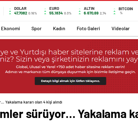
DOLAR
EURO
ALTIN
BITCOIN
47,7082
55,1834
6.670,69
%
0.16%
0.3%
2,74
Ekonomi
Spor
Kadın
Foto Galeri
Videolar
… Yakalama kararı olan 4 kişi alındı
mler sürüyor… Yakalama kar