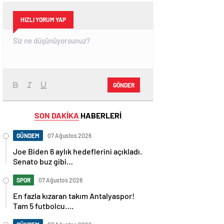
HIZLI YORUM YAP
GÖNDER
SON DAKİKA
HABERLERİ
GÜNDEM
07 Ağustos 2026
Joe Biden 6 aylık hedeflerini açıkladı.
Senato buz gibi…
SPOR
07 Ağustos 2026
En fazla kızaran takım Antalyaspor!
Tam 5 futbolcu….