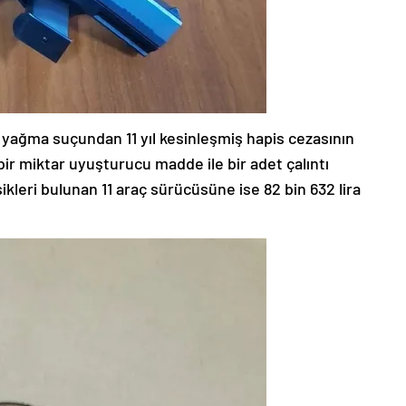
hlı yağma suçundan 11 yıl kesinleşmiş hapis cezasının
bir miktar uyuşturucu madde ile bir adet çalıntı
sikleri bulunan 11 araç sürücüsüne ise 82 bin 632 lira