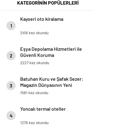
KATEGORİNİN POPÜLERLERİ
Kayseri oto kiralama
1
2416 kez okundu
Eşya Depolama Hizmetleri ile
Güvenli Koruma
2
2227 kez okundu
Batuhan Kuru ve Şafak Sezer:
Magazin Dünyasının Yeni
3
“Dynamic Duo”su!
1581 kez okundu
Yoncalı termal oteller
4
1279 kez okundu