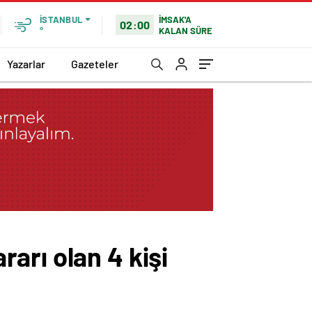
İMSAK'A
İSTANBUL
02:00
KALAN SÜRE
°
Yazarlar
Gazeteler
arı olan 4 kişi