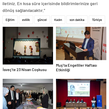
iletiniz. En kısa süre içerisinde bildirimlerinize geri
dönüş sağlanılacaktır.”
Eğitim
evlilik
güncel
Kadın
son dakika
Türkiye
Muş’ta Engelliler Haftası
İsveç’te 23 Nisan Coşkusu
Etkinliği