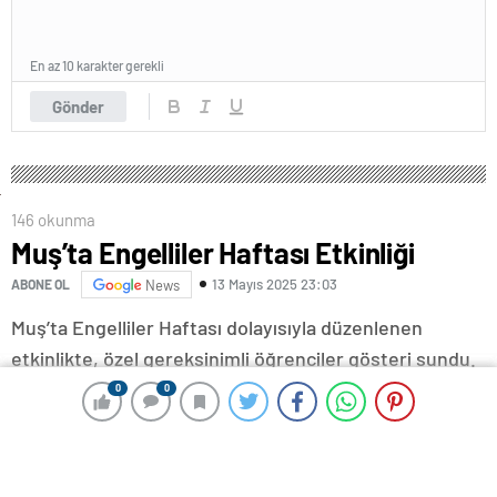
En az 10 karakter gerekli
Gönder
146 okunma
Muş’ta Engelliler Haftası Etkinliği
13 Mayıs 2025 23:03
ABONE OL
News
Muş’ta Engelliler Haftası dolayısıyla düzenlenen
etkinlikte, özel gereksinimli öğrenciler gösteri sundu.
0
0
0
0
Valilik, Aile ve Sosyal Hizmetler İl Müdürlüğü ile Muş
Alparslan Üniversitesi iş birliğiyle İslami İlimler
Fakültesi Konferans Salonunda etkinlik yapıldı.