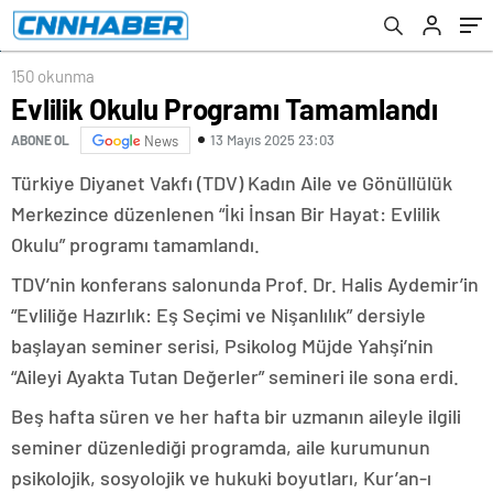
150 okunma
Evlilik Okulu Programı Tamamlandı
13 Mayıs 2025 23:03
ABONE OL
News
Türkiye Diyanet Vakfı (TDV) Kadın Aile ve Gönüllülük
Merkezince düzenlenen “İki İnsan Bir Hayat: Evlilik
Okulu” programı tamamlandı.
TDV’nin konferans salonunda Prof. Dr. Halis Aydemir’in
“Evliliğe Hazırlık: Eş Seçimi ve Nişanlılık” dersiyle
başlayan seminer serisi, Psikolog Müjde Yahşi’nin
“Aileyi Ayakta Tutan Değerler” semineri ile sona erdi.
Beş hafta süren ve her hafta bir uzmanın aileyle ilgili
seminer düzenlediği programda, aile kurumunun
psikolojik, sosyolojik ve hukuki boyutları, Kur’an-ı