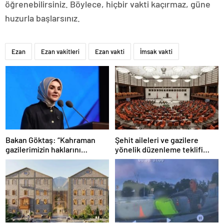
öğrenebilirsiniz. Böylece, hiçbir vakti kaçırmaz, güne
huzurla başlarsınız.
Ezan
Ezan vakitleri
Ezan vakti
İmsak vakti
Bakan Göktaş: “Kahraman
Şehit aileleri ve gazilere
gazilerimizin haklarını
yönelik düzenleme teklifi
güçlendiren yeni bir dönemin
Meclis’te kabul edildi
kapılarını aralıyoruz”