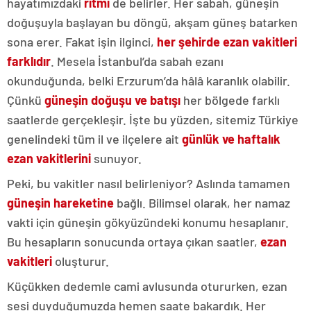
hayatımızdaki
ritmi
de belirler. Her sabah, güneşin
doğuşuyla başlayan bu döngü, akşam güneş batarken
sona erer. Fakat işin ilginci,
her şehirde ezan vakitleri
farklıdır
. Mesela İstanbul’da sabah ezanı
okunduğunda, belki Erzurum’da hâlâ karanlık olabilir.
Çünkü
güneşin doğuşu ve batışı
her bölgede farklı
saatlerde gerçekleşir. İşte bu yüzden, sitemiz Türkiye
genelindeki tüm il ve ilçelere ait
günlük ve haftalık
ezan vakitlerini
sunuyor.
Peki, bu vakitler nasıl belirleniyor? Aslında tamamen
güneşin hareketine
bağlı. Bilimsel olarak, her namaz
vakti için güneşin gökyüzündeki konumu hesaplanır.
Bu hesapların sonucunda ortaya çıkan saatler,
ezan
vakitleri
oluşturur.
Küçükken dedemle cami avlusunda otururken, ezan
sesi duyduğumuzda hemen saate bakardık. Her