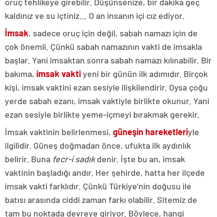
oruç tehlikeye girebilir. Düşünsenize, bir dakika geç
kaldınız ve su içtiniz… O an insanın içi cız ediyor.
İmsak
, sadece oruç için değil, sabah namazı için de
çok önemli. Çünkü sabah namazının vakti de imsakla
başlar. Yani imsaktan sonra sabah namazı kılınabilir. Bir
bakıma,
imsak vakti
yeni bir günün ilk adımıdır. Birçok
kişi, imsak vaktini ezan sesiyle ilişkilendirir. Oysa çoğu
yerde sabah ezanı, imsak vaktiyle birlikte okunur. Yani
ezan sesiyle birlikte yeme-içmeyi bırakmak gerekir.
İmsak vaktinin belirlenmesi,
güneşin hareketleri
yle
ilgilidir. Güneş doğmadan önce, ufukta ilk aydınlık
belirir. Buna
fecr-i sadık
denir. İşte bu an, imsak
vaktinin başladığı andır. Her şehirde, hatta her ilçede
imsak vakti farklıdır. Çünkü Türkiye’nin doğusu ile
batısı arasında ciddi zaman farkı olabilir. Sitemiz de
tam bu noktada devreye giriyor. Böylece, hangi