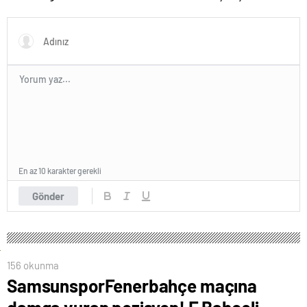
oluyor!
En az 10 karakter gerekli
Gönder
156 okunma
SamsunsporFenerbahçe maçına