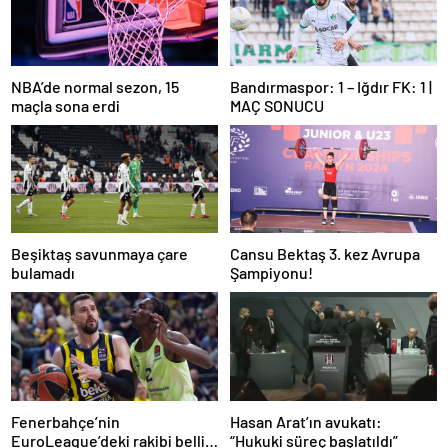
NBA’de normal sezon, 15
Bandırmaspor: 1 – Iğdır FK: 1 |
maçla sona erdi
MAÇ SONUCU
Beşiktaş savunmaya çare
Cansu Bektaş 3. kez Avrupa
bulamadı
Şampiyonu!
Fenerbahçe’nin
Hasan Arat’ın avukatı:
EuroLeague’deki rakibi belli
“Hukuki süreç başlatıldı”