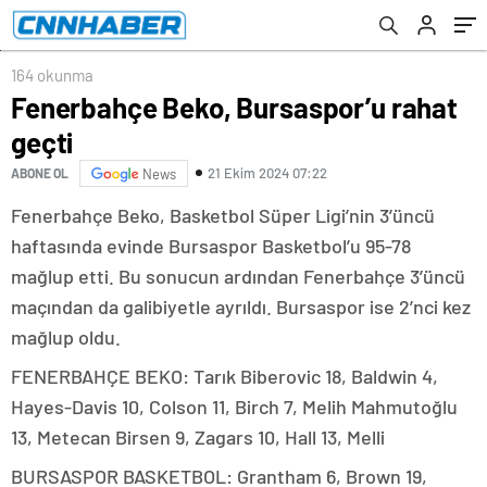
döndü…
164 okunma
Fenerbahçe Beko, Bursaspor’u rahat
geçti
21 Ekim 2024 07:22
ABONE OL
News
Fenerbahçe Beko, Basketbol Süper Ligi’nin 3’üncü
haftasında evinde Bursaspor Basketbol’u 95-78
mağlup etti. Bu sonucun ardından Fenerbahçe 3’üncü
maçından da galibiyetle ayrıldı. Bursaspor ise 2’nci kez
mağlup oldu.
FENERBAHÇE BEKO: Tarık Biberovic 18, Baldwin 4,
Hayes-Davis 10, Colson 11, Birch 7, Melih Mahmutoğlu
13, Metecan Birsen 9, Zagars 10, Hall 13, Melli
BURSASPOR BASKETBOL: Grantham 6, Brown 19,