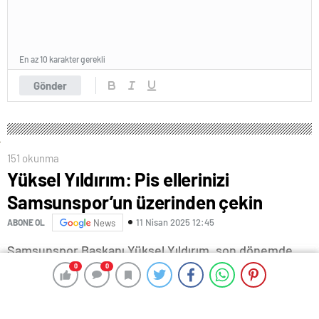
En az 10 karakter gerekli
Gönder
151 okunma
Yüksel Yıldırım: Pis ellerinizi
Samsunspor’un üzerinden çekin
11 Nisan 2025 12:45
ABONE OL
News
Samsunspor Başkanı Yüksel Yıldırım, son dönemde
kendileriyle ilgili yapılan açıklamalara tepki gösterdi.
0
0
0
0
Yıldırım, konuyla ilgili sosyal medya hesabından yaptığı
açıklamada, “Samsunspor Başkanı ve takımı olarak