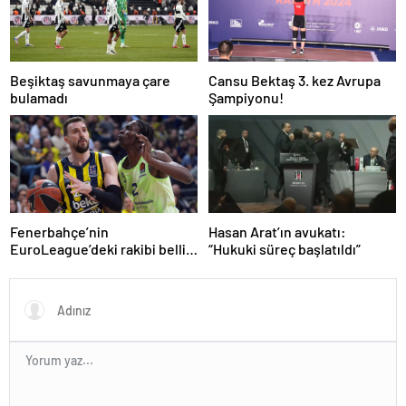
Beşiktaş savunmaya çare
Cansu Bektaş 3. kez Avrupa
bulamadı
Şampiyonu!
Fenerbahçe’nin
Hasan Arat’ın avukatı:
EuroLeague’deki rakibi belli
“Hukuki süreç başlatıldı”
oluyor!