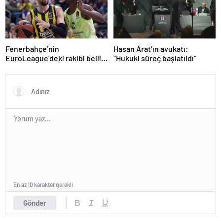
Fenerbahçe’nin
Hasan Arat’ın avukatı:
EuroLeague’deki rakibi belli
“Hukuki süreç başlatıldı”
oluyor!
En az 10 karakter gerekli
Gönder