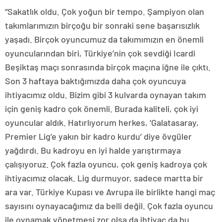
“Sakatlık oldu. Çok yoğun bir tempo. Şampiyon olan
takımlarımızın birçoğu bir sonraki sene başarısızlık
yaşadı. Birçok oyuncumuz da takımımızın en önemli
oyuncularından biri, Türkiye’nin çok sevdiği Icardi
Beşiktaş maçı sonrasında birçok maçına iğne ile çıktı.
Son 3 haftaya baktığımızda daha çok oyuncuya
ihtiyacımız oldu. Bizim gibi 3 kulvarda oynayan takım
için geniş kadro çok önemli. Burada kaliteli, çok iyi
oyuncular aldık. Hatırlıyorum herkes, ‘Galatasaray,
Premier Lig’e yakın bir kadro kurdu’ diye övgüler
yağdırdı. Bu kadroyu en iyi halde yarıştırmaya
çalışıyoruz. Çok fazla oyuncu, çok geniş kadroya çok
ihtiyacımız olacak. Lig durmuyor, sadece martta bir
ara var. Türkiye Kupası ve Avrupa ile birlikte hangi maç
sayısını oynayacağımız da belli değil. Çok fazla oyuncu
ile oynamak yönetmesi zor olsa da ihtiyaç da bu