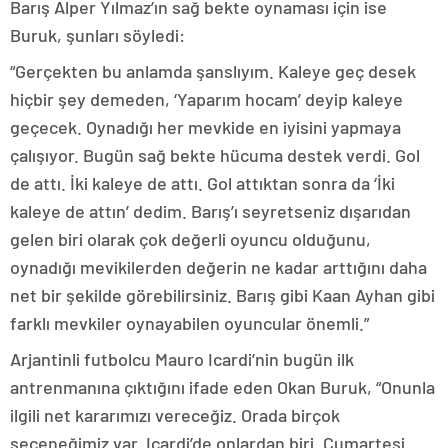
Barış Alper Yılmaz’ın sağ bekte oynaması için ise
Buruk, şunları söyledi:
“Gerçekten bu anlamda şanslıyım. Kaleye geç desek
hiçbir şey demeden, ‘Yaparım hocam’ deyip kaleye
geçecek. Oynadığı her mevkide en iyisini yapmaya
çalışıyor. Bugün sağ bekte hücuma destek verdi. Gol
de attı. İki kaleye de attı. Gol attıktan sonra da ‘İki
kaleye de attın’ dedim. Barış’ı seyretseniz dışarıdan
gelen biri olarak çok değerli oyuncu olduğunu,
oynadığı mevikilerden değerin ne kadar arttığını daha
net bir şekilde görebilirsiniz. Barış gibi Kaan Ayhan gibi
farklı mevkiler oynayabilen oyuncular önemli.”
Arjantinli futbolcu Mauro Icardi’nin bugün ilk
antrenmanına çıktığını ifade eden Okan Buruk, “Onunla
ilgili net kararımızı vereceğiz. Orada birçok
seçeneğimiz var. Icardi’de onlardan biri. Cumartesi