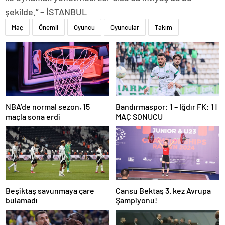
şekilde.” – İSTANBUL
Maç
Önemli
Oyuncu
Oyuncular
Takım
NBA’de normal sezon, 15
Bandırmaspor: 1 – Iğdır FK: 1 |
maçla sona erdi
MAÇ SONUCU
Beşiktaş savunmaya çare
Cansu Bektaş 3. kez Avrupa
bulamadı
Şampiyonu!