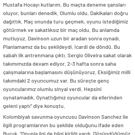
Mustafa Hocayı kutlarım. Bu maçta deneme şansları
oluyor, bunları denedik. Olumlu oldu. Dakikaları doğru
dağıttık. Maç onunda turu geçmek, oyunu istediğimiz
götürmek ve sakatlıksız bir maç oldu. Bu anlamda
mutluyuz. Davinson uzun bir aradan sonra oynadı.
Planlamamız da bu şekildeydi. Icardi de döndü. Bu
sabah ilk antrenmana çıktı. Sergio Oliveira sakat olarak
takımımızda devam ediyor. 2-3 hafta sonra saha
çalışmalarına başlamasını düşünüyoruz. Eksiğimiz milli
takımdaki 2 oyuncumuz var. Bu süreçte genç
oyuncularımız olumlu sinyal verdi. Hepsini
oynatamadık. Oynattığımız oyuncular da ellerinden
geleni yaptı” diye konuştu.
Kolombiyalı savunma oyuncusu Davinson Sanchez ile
ilgili programlarının bu şekilde olduğunu ifade eden
Buruk, “Onunla ilgi de bilgi kirliği vardı. Düşündüğümüz