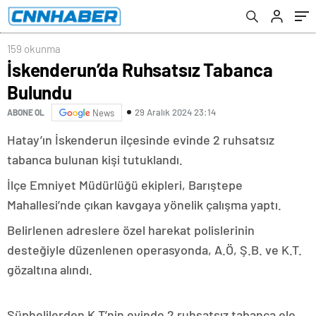
159 okunma
İskenderun’da Ruhsatsız Tabanca
Bulundu
29 Aralık 2024 23:14
ABONE OL
News
Hatay’ın İskenderun ilçesinde evinde 2 ruhsatsız
tabanca bulunan kişi tutuklandı.
İlçe Emniyet Müdürlüğü ekipleri, Barıştepe
Mahallesi’nde çıkan kavgaya yönelik çalışma yaptı.
Belirlenen adreslere özel harekat polislerinin
desteğiyle düzenlenen operasyonda, A.Ö, Ş.B. ve K.T.
gözaltına alındı.
Şüphelilerden K.T’nin evinde 2 ruhsatsız tabanca ele