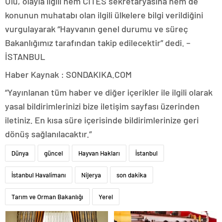
Ulu, olayla ilgili hem CITES sekretaryasına hem de
konunun muhatabı olan ilgili ülkelere bilgi verildiğini
vurgulayarak “Hayvanın genel durumu ve süreç
Bakanlığımız tarafından takip edilecektir” dedi. –
İSTANBUL
Haber Kaynak : SONDAKIKA.COM
“Yayınlanan tüm haber ve diğer içerikler ile ilgili olarak
yasal bildirimlerinizi bize iletişim sayfası üzerinden
iletiniz. En kısa süre içerisinde bildirimlerinize geri
dönüş sağlanılacaktır.”
Dünya
güncel
Hayvan Hakları
İstanbul
İstanbul Havalimanı
Nijerya
son dakika
Tarım ve Orman Bakanlığı
Yerel