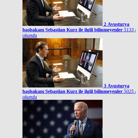
2
Avusturya
başbakanı Sebastian Kurz ile ilgili bilinmeyenler
5133 k
okundu
3
Avusturya
başbakanı Sebastian Kurz ile ilgili bilinmeyenler
5025 k
okundu