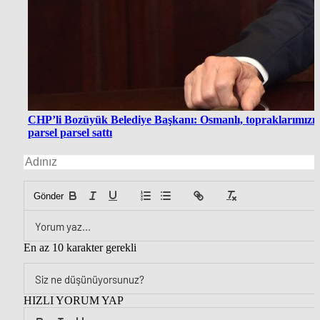
CHP’li Bozüyük Belediye Başkanı: Osmanlı, topraklarımızı
parsel parsel sattı
Gönder
En az 10 karakter gerekli
HIZLI YORUM YAP