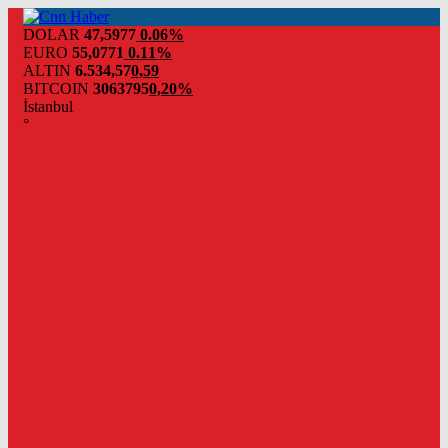
DOLAR
47,5977
0.06%
EURO
55,0771
0.11%
ALTIN
6.534,57
0,59
BITCOIN
3063795
0,20%
İstanbul
°