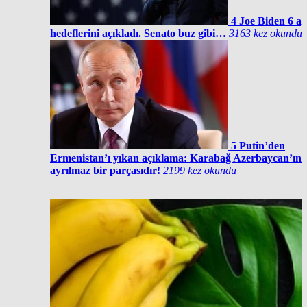
4
Joe Biden 6 ay
hedeflerini açıkladı. Senato buz gibi…
3163 kez okundu
5
Putin’den
Ermenistan’ı yıkan açıklama: Karabağ Azerbaycan’ın
ayrılmaz bir parçasıdır!
2199 kez okundu