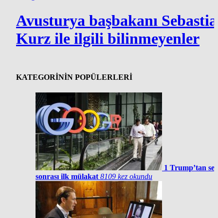
Avusturya başbakanı Sebasti
Kurz ile ilgili bilinmeyenler
KATEGORİNİN POPÜLERLERİ
1
Trump’tan se
sonrası ilk mülakat
8109 kez okundu