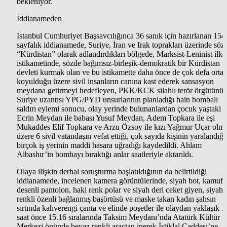
bekleniyor.
İddianameden
İstanbul Cumhuriyet Başsavcılığınca 36 sanık için hazırlanan 154
sayfalık iddianamede, Suriye, İran ve Irak toprakları üzerinde söz
“Kürdistan” olarak adlandırdıkları bölgede, Marksist-Leninist ilke
istikametinde, sözde bağımsız-birleşik-demokratik bir Kürdistan
devleti kurmak olan ve bu istikamette daha önce de çok defa orta
koyulduğu üzere sivil insanların canına kast ederek sansasyon
meydana getirmeyi hedefleyen, PKK/KCK silahlı terör örgütünü
Suriye uzantısı YPG/PYD unsurlarının planladığı hain bombalı
saldırı eylemi sonucu, olay yerinde bulunanlardan çocuk yaştaki
Ecrin Meydan ile babası Yusuf Meydan, Adem Topkara ile eşi
Mukaddes Elif Topkara ve Arzu Özsoy ile kızı Yağmur Uçar olm
üzere 6 sivil vatandaşın vefat ettiği, çok sayıda kişinin yaralandığı
birçok iş yerinin maddi hasara uğradığı kaydedildi. Ahlam
Albashır’in bombayı bıraktığı anlar saatleriyle aktarıldı.
Olaya ilişkin derhal soruşturma başlatıldığının da belirtildiği
iddianamede, incelenen kamera görüntülerinde, siyah bot, kamufl
desenli pantolon, haki renk polar ve siyah deri ceket giyen, siyah
renkli özenli bağlanmış başörtüsü ve maske takan kadın şahsın
sırtında kahverengi çanta ve elinde poşetler ile olaydan yaklaşık 1
saat önce 15.16 sıralarında Taksim Meydanı’nda Atatürk Kültür
Merkezi önünde beyaz renkli araçtan inerek İstiklal Caddesi’ne