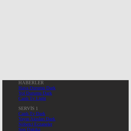
HABERLER
Hava Durumu Dark
Yol Durumu Dark
Canlı Tv Light
SERVİS 1
Canlı Tv Dark
Yayın Akışları Dark
Nöbetçi Eczaneler
Son Dakika