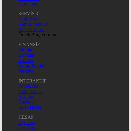
smm panel
SERVİS 3
Canlı Borsa
Namaz Vakitleri
Puan Durumu
Örnek Burç Yorumu
FİNANSİF
Altınlar
Dövizler
Hisseler
Kripto Paralar
Pariteler
İNTERAKTİF
Foto Galeri
Video Galeri
Yazarlar
Gazeteler
Sıcak Haber
HESAP
Üye Giriş
Üye Kayıt