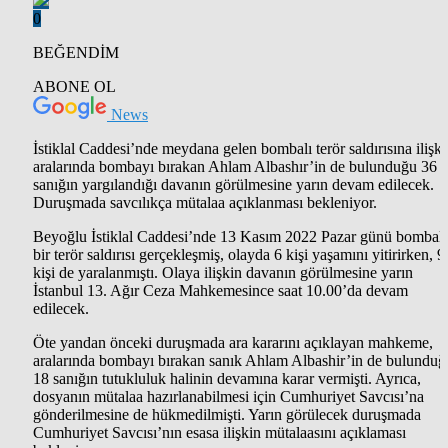
0
BEĞENDİM
ABONE OL
News
İstiklal Caddesi’nde meydana gelen bombalı terör saldırısına ilişki
aralarında bombayı bırakan Ahlam Albashır’in de bulunduğu 36
sanığın yargılandığı davanın görülmesine yarın devam edilecek.
Duruşmada savcılıkça mütalaa açıklanması bekleniyor.
Beyoğlu İstiklal Caddesi’nde 13 Kasım 2022 Pazar günü bombalı
bir terör saldırısı gerçekleşmiş, olayda 6 kişi yaşamını yitirirken, 9
kişi de yaralanmıştı. Olaya ilişkin davanın görülmesine yarın
İstanbul 13. Ağır Ceza Mahkemesince saat 10.00’da devam
edilecek.
Öte yandan önceki duruşmada ara kararını açıklayan mahkeme,
aralarında bombayı bırakan sanık Ahlam Albashir’in de bulunduğ
18 sanığın tutukluluk halinin devamına karar vermişti. Ayrıca,
dosyanın mütalaa hazırlanabilmesi için Cumhuriyet Savcısı’na
gönderilmesine de hükmedilmişti. Yarın görülecek duruşmada
Cumhuriyet Savcısı’nın esasa ilişkin mütalaasını açıklaması