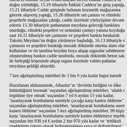
doğru yürüdüğü, 15.19 itibariyle İstiklal Caddesi’ne giriş yaptığı,
15.21 itibariyle Cadde girişinde bulunan kozmetik mağazasına
girerek alışveriş yaptığı, 15.26 itibariyle sırt çantası ve elindeki
poşetlerle mağazadan çıktığı, cadde üzerinde yürüyüşüne devam
ederek 15.30 itibariyle patlamanın meydana geleceği banklara
oturduğu, elindeki poşetleri ve sırtındaki çantayı yanına koyduğu,
saat 16.11 itibariyle sırt çantasını ve poşetleri bankta bırakarak
Taksim Meydanı’na doğru yürümeye başladığı, 16.13 itibariyle sır
çantasını ve poşetleri bıraktığı mozaik dökümlü oturma alanı olar
kullanılan ve ön tarafına boydan boya ahşap ızgaralar sabitlenerek
oluşturulmuş bankın cadde tarafında, mozaik dökümlü beton saks
ile birleştiği köşesinde ahşap ızgara üzerinde vahim patlama
meydana geldiği aktarıldı.
7 kez ağırlaştırılmış müebbet ile 3 bin 9 yıla kadar hapsi istendi
Hazırlanan iddianamede, Albashır’ın ‘devletin birliğini ve ülke
bütünlüğünü bozmak’ suçundan ağırlaştırılmış müebbet, ‘silahlı te
örgütüne üye olmak’ suçundan 7 yıl 6 aydan 15 yıla kadar,
‘tasarlayarak bombalama suretiyle çocuğa karşı kasten öldürme’
suçundan ağırlaştırılmış müebbet, ‘tasarlayarak bombalama sureti
kasten öldürme’ suçundan 5 kez ağırlaştırılmış müebbet, 99 kişiye
karşı ‘tasarlayarak bombalama suretiyle kasten öldürmeye teşebbü
suçundan bin 930 yıl 6 aydan 2 bin 970 yıla kadar ve ‘tehlikeli
maddelerin izinsiz olarak bulundurulması veya el değiştirilmesi’