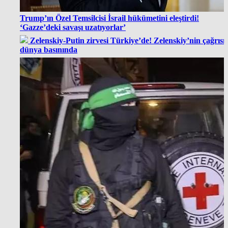
Trump’ın Özel Temsilcisi İsrail hükümetini eleştirdi!
‘Gazze’deki savaşı uzatıyorlar’
Zelenskiy-Putin zirvesi Türkiye’de! Zelenskiy’nin çağrısı
dünya basınında