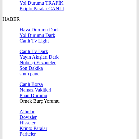
Yol Durumu
TRAFİK
Kripto Paralar
CANLI
HABER
Hava Durumu Dark
Yol Durumu Dark
Canlı Tv Light
Canlı Tv Dark
Yayın Akışları Dark
Nöbetçi Eczaneler
Son Dakika
smm panel
Canlı Borsa
Namaz Vakitleri
Puan Durumu
Örnek Burç Yorumu
Altınlar
Dövizler
Hisseler
Kripto Paralar
Pariteler