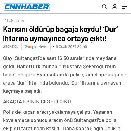
141 okunma
Karısını öldürüp bagaja koydu! ‘Dur’
ihtarına uymayınca ortaya çıktı!
6 Ocak 2025 20:46
ABONE OL
News
Olay, Sultangazi’de saat 16.30 sıralarında meydana
geldi. Habertürk muhabiri Mustafa Şekeroğlu’nun
haberine göre Eyüpsultan’da polis şüpheli gördüğü bir
araca ‘dur’ ihtarında bulundu. ‘Dur’ ihtarına uymayan
kaçmaya başladı.
ARAÇTA EŞİNİN CESEDİ ÇIKTI
Polis de kaçan aracı yakalamaya çalıştı. Yaşanan
kovalamaca sonucu aracın önü Sultangazi’de polis
ekipleri tarafından kesildi. Daha sonra Engin Çelik’in