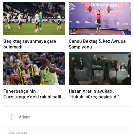
Beşiktaş savunmaya çare
Cansu Bektaş 3. kez Avrupa
bulamadı
Şampiyonu!
Fenerbahçe’nin
Hasan Arat’ın avukatı:
EuroLeague’deki rakibi belli
“Hukuki süreç başlatıldı”
oluyor!