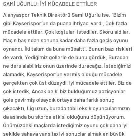
SAMİ UĞURLU: İYİ MÜCADELE ETTİLER
Alanyaspor Teknik Direktörü Sami Uğurlu ise, “Bizim
gibi Kayserispor’un da puana ihtiyacı vardı. Çok fazla
mücadele ettiler. Çok koştular, istediler. Skoru aldılar.
Maçın başından sonuna kadar daha fazla geçiş oyunu
oynandı. İki takım da buna müsaitti. Bunun bazı riskleri
de vardı. Yediğimiz gollerle de bunu gördük. Buradan
ne ders alabiliriz onun üzerinde duracağız. İstediğimizi
alamadık. Kayserispor’un vermiş olduğu mücadele
gerçekten çok üst düzeydi, iyi mücadele ettiler. Biz de
çok istedik. Ancak belki biz bulduğumuz pozisyonları
gole çevirmiş olsaydık ortaya daha farklı sonuç
çıkacaktı. Lig uzun, burada tabii eksik oyuncularımızın
da aslında bu skorda etkisi olduğunu düşünüyorum.
Önümüzdeki maçlarda istediğimiz oyunu çok daha iyi
şekilde sahaya yansıtıp iyi sonuçlar almak en büyük