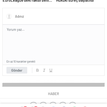
EuroLeague’deki rakibi belli
“Hukuki süreç başlatıldı”
oluyor!
En az 10 karakter gerekli
Gönder
HABER