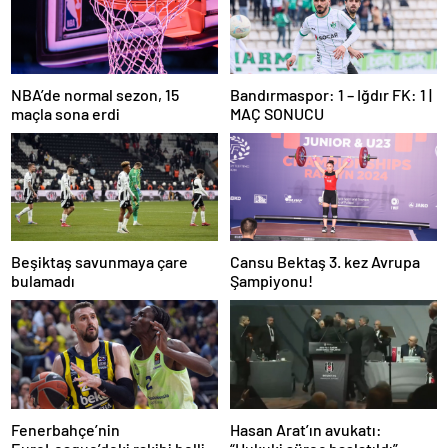
NBA’de normal sezon, 15
Bandırmaspor: 1 – Iğdır FK: 1 |
maçla sona erdi
MAÇ SONUCU
Beşiktaş savunmaya çare
Cansu Bektaş 3. kez Avrupa
bulamadı
Şampiyonu!
Fenerbahçe’nin
Hasan Arat’ın avukatı: