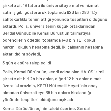
şirkete ait 19 fatura ile üniversiteye mal ve hizmet
satmış gibi göstererek toplamda 926 bin 286 TL’yi
sahtekarlıkla temin ettiği yönünde tespitleri olduğunu
aktardı. Polis, üniversitenin küçük ortaklarından
Serdal Gündüz ile Kemal Dürüst’ün talimatıyla,
öğrencilerin ödediği toplamda 140 bin TL’lik okul
harcını, okulun hesabına değil, iki çalışanın hesabına
aktarıldığını söyledi.
3 gün ek süre talep edildi
Polis, Kemal Dürüst’ün, kendi adına olan HA-OS isimli
şirkete ait biri 24 bin dolar, diğeri 12 bin dolar olmak
üzere iki arazinin, KSTÜ Mütevelli Heyeti’nin onayı
olmadan üniversiteye 35 bin dolara kiralandığı
yönünde tespitleri olduğunu açıkladı.
Kemal Dürüst’ün eşinin talebi üzerine, Serdal