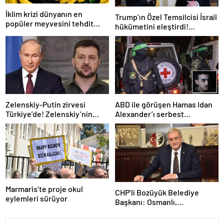
İklim krizi dünyanın en
Trump’ın Özel Temsilcisi İsrail
popüler meyvesini tehdit
hükümetini eleştirdi!
ediyor: Yok olma tehlikesi ile
‘Gazze’deki savaşı uzatıyorlar’
karşı karşıya
Zelenskiy-Putin zirvesi
ABD ile görüşen Hamas Idan
Türkiye’de! Zelenskiy’nin
Alexander’ı serbest
çağrısı dünya basınında
bırakacak! Türkiye’ye
teşekkür…
Marmaris’te proje okul
CHP’li Bozüyük Belediye
eylemleri sürüyor
Başkanı: Osmanlı,
topraklarımızı parsel parsel
sattı