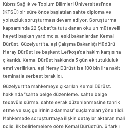
Kıbrıs Sağlık ve Toplum Bilimleri Üniversitesi’nde
(KTSÜ) bir süre önce başlatılan sahte diploma ve
yolsuzluk soruşturması devam ediyor. Soruşturma
kapsamında 22 Şubat’ta tutuklanan okulun mütevelli
heyeti başkan yardımcısı, eski bakanlardan Kemal
Dürüst, Güzelyurt’ta, eşi Çalışma Bakanlığı Müdürü
Meray Dürüst ise başkent Lefkoşa’da hakim karşısına
çıkarıldı. Kemal Dürüst hakkında 3 gün ek tutukluluk
emri verilirken, eşi Meray Dürüst ise 100 bin lira nakit
teminatla serbest bırakıldı.
Güzelyurt’ta mahkemeye çıkarılan Kemal Dürüst,
hakkında “sahte belge düzenleme, sahte belge
tedavüle sürme, sahte evrak düzenlenmesine tahrik
etme ve suç gelirinin aklanması” suçlamaları yöneltildi.
Mahkemede soruşturmaya ilişkin detaylar aktaran mali
polis, ilk belirlemelere göre Kemal Dürüst’ün, 6 farklı