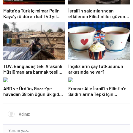
Malta’da Türk iç mimar Pelin
İsrail’in saldırılarından
Kaya’yı öldüren katil 40 yıl
etkilenen Filistinliler güvenli
hapis cezasına çarptırıldı
bir yuva arıyor
TDV, Bangladeş’teki Arakanlı
İngilizlerin çay tutkusunun
Müslümanlara barınak teslim
arkasında ne var?
etti
ABD ve Ürdün, Gazze’ye
Fransız Aile İsrail’in Filistin’e
havadan 38 bin öğünlük gıda
Saldırılarına Tepki İçin
attı
Bisikletle Yola Çıktı