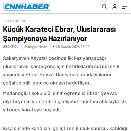
163 okunma
Küçük Karateci Ebrar, Uluslararası
Şampiyonaya Hazırlanıyor
28 Kasım 2024 15:12
ABONE OL
News
Sakarya’nın Akyazı ilçesinde ilk kez yarışacağı
uluslararası şampiyona için hazırlıklarını sürdüren 8
yaşındaki Ebrar Şevval Danışman, madalyalarını
çoğaltıp milli sporcu olmayı hedefliyor.
Madanoğlu İlkokulu 3. sınıf öğrencisi Ebrar Şevval,
diyetisyenin yönlendirdiği diyabet hastası ablasıyla 1,5
yıl önce karateye başladı.
Kısa sürede kendisini geliştiren küçük sporcu, katıldığı