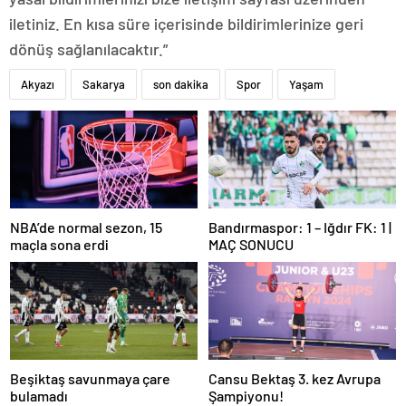
iletiniz. En kısa süre içerisinde bildirimlerinize geri
dönüş sağlanılacaktır.”
Akyazı
Sakarya
son dakika
Spor
Yaşam
NBA’de normal sezon, 15
Bandırmaspor: 1 – Iğdır FK: 1 |
maçla sona erdi
MAÇ SONUCU
Beşiktaş savunmaya çare
Cansu Bektaş 3. kez Avrupa
bulamadı
Şampiyonu!